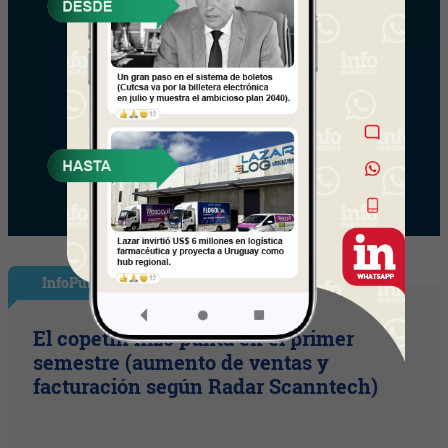
InfoPublicidad
El copetín hizo punta en el primer
semestre (aumento de ventas y
facturación según Radar Scanntech)