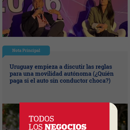
Nota Principal
Uruguay empieza a discutir las reglas
para una movilidad autónoma (¿Quién
paga si el auto sin conductor choca?)