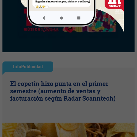
InfoPublicidad
El copetín hizo punta en el primer
semestre (aumento de ventas y
facturación según Radar Scanntech)