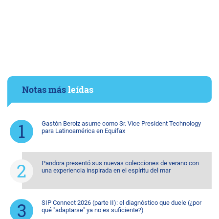
Notas más
leídas
Gastón Beroiz asume como Sr. Vice President Technology
para Latinoamérica en Equifax
Pandora presentó sus nuevas colecciones de verano con
una experiencia inspirada en el espíritu del mar
SIP Connect 2026 (parte II): el diagnóstico que duele (¿por
qué "adaptarse" ya no es suficiente?)