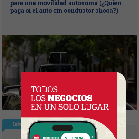
para una movilidad autónoma (¿Quién
paga si el auto sin conductor choca?)
InfoNegocios España