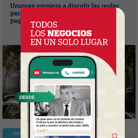
Uruguay empieza a discutir las reglas
para una movilidad autónoma (¿Quién
paga si el auto sin conductor choca?)
InfoShow