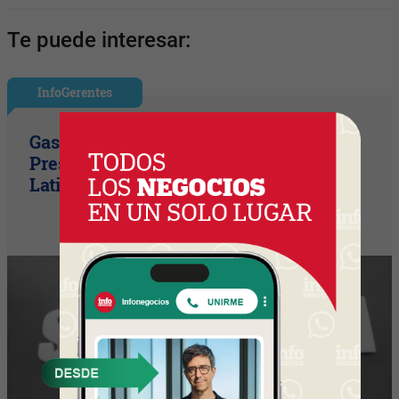
Te puede interesar:
InfoGerentes
Gastón Beroiz asume como Sr. Vice
President Technology para
Latinoamérica en Equifax