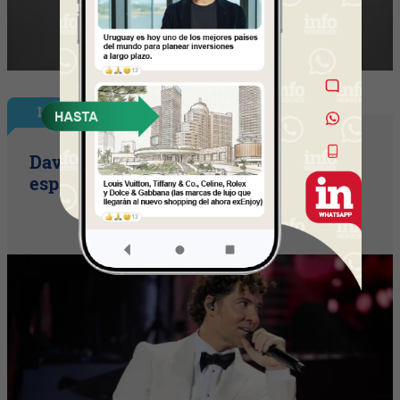
InfoShow
David Bisbal vuelve a UY (el ícono
español llega con su tour Eternos)