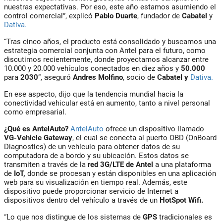
nuestras expectativas. Por eso, este año estamos asumiendo el
control comercial”, explicó
Pablo Duarte
,
fundador de
Cabatel
y
Dativa.
“Tras cinco años, el producto está consolidado y buscamos una
estrategia comercial conjunta con Antel para el futuro, como
discutimos recientemente, donde proyectamos alcanzar entre
10.000 y 20.000 vehículos conectados en diez años y
50.000
para
2030
”, aseguró
Andres Molfino
,
socio de
Cabatel
y
Dativa.
En ese aspecto, dijo que la tendencia mundial hacia la
conectividad vehicular está en aumento, tanto a nivel personal
como empresarial.
¿Qué es AntelAuto?
AntelAuto
ofrece un dispositivo llamado
VG-Vehicle Gateway
,
el cual se conecta al puerto
OBD (OnBoard
Diagnostics)
de un vehículo para obtener datos de su
computadora de a bordo y su ubicación. Estos datos se
transmiten a través de la
red 3G/LTE
de
Antel
a una
plataforma
de
IoT
,
donde se procesan y están disponibles en una aplicación
web para su visualización en tiempo real. Además, este
dispositivo puede proporcionar servicio de Internet a
dispositivos dentro del vehículo a través de un
HotSpot Wifi.
“Lo que nos distingue de los sistemas de
GPS
tradicionales
es