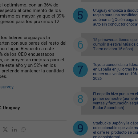
 el optimismo, con un 36% de
especto al crecimiento de los
Uruguay empieza a discuti
reglas para una movilidad
timismo es mayor, ya que el 39%
autónoma (¿Quién paga si
ngresos para los próximos 12
auto sin conductor choca
los líderes uruguayos la
15 primaveras tienes que
rten con sus pares del resto del
cumplir (Festival Música d
do lugar. Respecto a este
Tierra celebra 15 años)
38% de los CEO encuestados
, se proyectan mejoras para el
Toyota consolida su lider
te este año y un 52% en los
en España en julio tras ha
) pretende mantener la cantidad
crecer sus ventas un 10%
ses.
2026
survey
.
El copetín hizo punta en el
primer semestre (aument
ventas y facturación seg
 Uruguay
.
Radar Scanntech)
Starbucks Japón y la cáp
coleccionable que vale m
el café (el producto se co
en ecosistema)