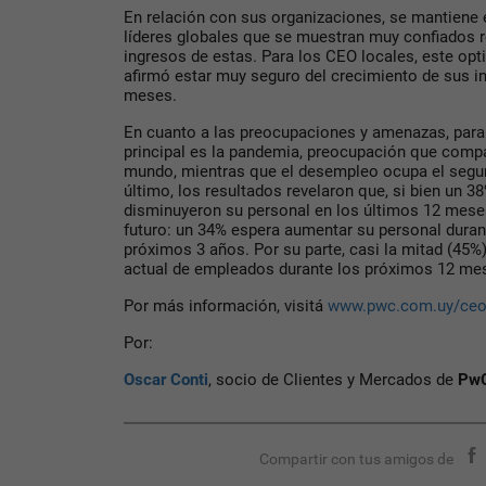
En relación con sus organizaciones, se mantiene
líderes globales que se muestran muy confiados r
ingresos de estas. Para los CEO locales, este op
afirmó estar muy seguro del crecimiento de sus i
meses.
En cuanto a las preocupaciones y amenazas, para 
principal es la pandemia, preocupación que compa
mundo, mientras que el desempleo ocupa el segun
último, los resultados revelaron que, si bien un 
disminuyeron su personal en los últimos 12 meses
futuro: un 34% espera aumentar su personal duran
próximos 3 años. Por su parte, casi la mitad (45%
actual de empleados durante los próximos 12 me
Por más información, visitá
www.pwc.com.uy/ceo
Por:
Oscar Conti
, socio de Clientes y Mercados de
PwC
Compartir con tus amigos de