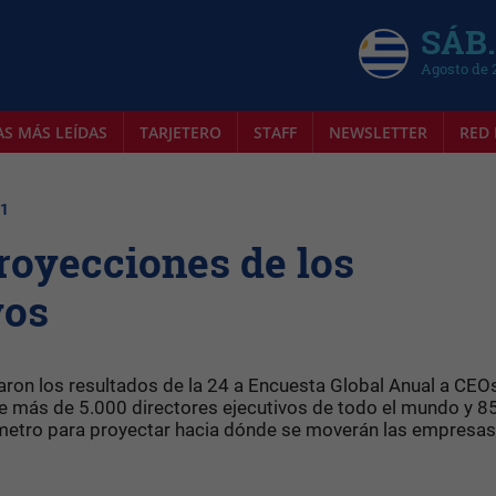
SÁB.
Agosto de 
AS MÁS LEÍDAS
TARJETERO
STAFF
NEWSLETTER
RED 
21
proyecciones de los
yos
ron los resultados de la 24 a Encuesta Global Anual a CEOs
 de más de 5.000 directores ejecutivos de todo el mundo y 8
metro para proyectar hacia dónde se moverán las empresas 