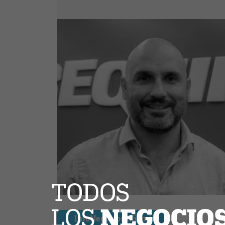
InfoNegocios Miami