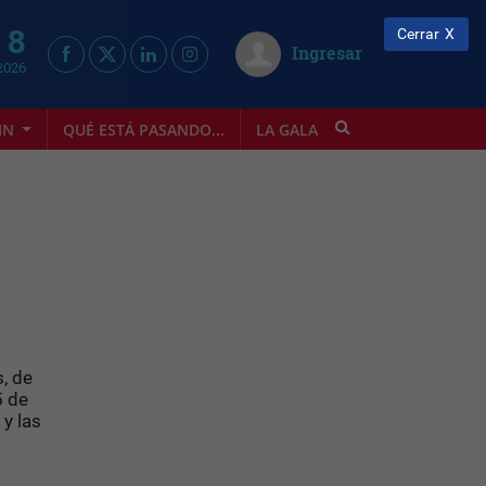
 8
Cerrar
Ingresar
2026
IN
QUÉ ESTÁ PASANDO...
LA GALA
INFOSTYLE
, de
5 de
y las