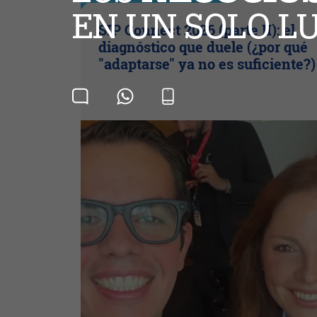
SIP Connect 2026 (parte II): el
diagnóstico que duele (¿por qué
"adaptarse" ya no es suficiente?)