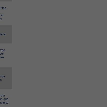
r las
 el
?)
e la
azgo
cer
 en
o de
ún
sula
ás que
nvierte