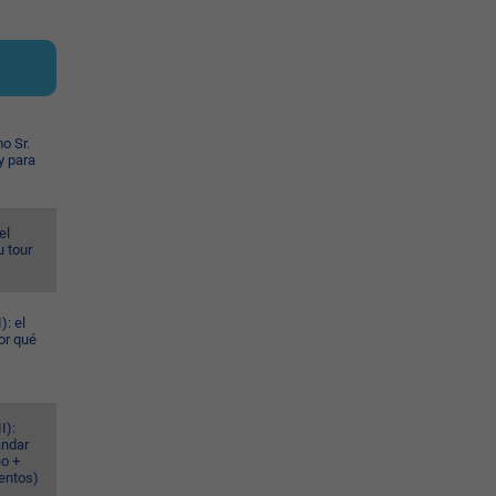
o Sr.
y para
el
u tour
): el
or qué
I):
ándar
eo +
ventos)