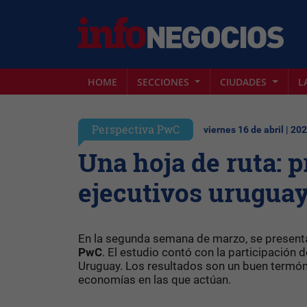
HOME
SECCIONES
CIUDADES
L
Perspectiva PwC
viernes 16 de abril | 20
Una hoja de ruta: 
ejecutivos urugua
En la segunda semana de marzo, se presenta
PwC
. El estudio contó con la participación
Uruguay. Los resultados son un buen termó
economías en las que actúan.