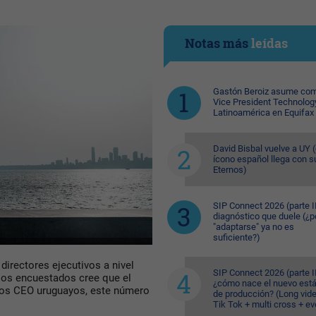
Notas más
leídas
Gastón Beroiz asume com
Vice President Technolog
Latinoamérica en Equifax
David Bisbal vuelve a UY (
ícono español llega con s
Eternos)
SIP Connect 2026 (parte II
diagnóstico que duele (¿p
"adaptarse" ya no es
suficiente?)
irectores ejecutivos a nivel
SIP Connect 2026 (parte II
los encuestados cree que el
¿cómo nace el nuevo est
los CEO uruguayos, este número
de producción? (Long vid
Tik Tok + multi cross + e