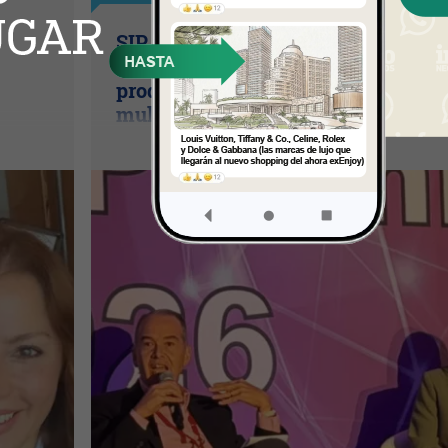
SIP Connect 2026 (parte III): ¿cómo
nace el nuevo estándar de
producción? (Long video + Tik Tok 
multi cross + eventos)