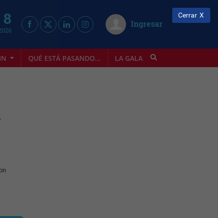
 8
Cerrar
Ingresar
2026
IN
QUÉ ESTÁ PASANDO...
LA GALA
INFOSTYLE
s
son