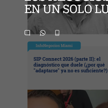
InfoNegocios Miami
SIP Connect 2026 (parte II): el
diagnóstico que duele (¿por qué
"adaptarse" ya no es suficiente?)