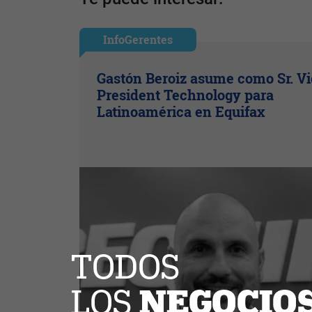
InfoGerentes
Gastón Beroiz asume como Sr. V
President Technology para
Latinoamérica en Equifax