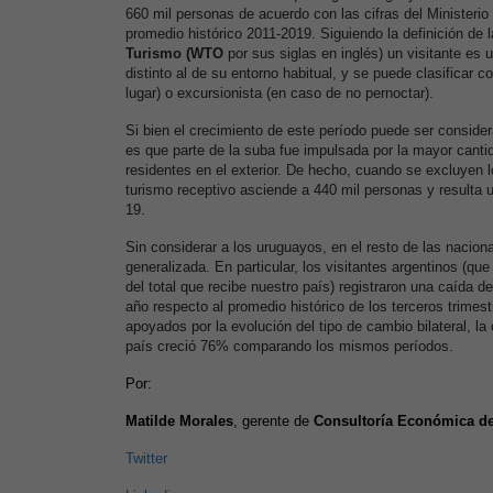
660 mil personas de acuerdo con las cifras del Ministeri
promedio histórico 2011-2019. Siguiendo la definición de l
Turismo (WTO
por sus siglas en inglés) un visitante es 
distinto al de su entorno habitual, y se puede clasificar c
lugar) o excursionista (en caso de no pernoctar).
Si bien el crecimiento de este período puede ser consider
es que parte de la suba fue impulsada por la mayor canti
residentes en el exterior. De hecho, cuando se excluyen lo
turismo receptivo asciende a 440 mil personas y resulta
19.
Sin considerar a los uruguayos, en el resto de las nacion
generalizada. En particular, los visitantes argentinos (q
del total que recibe nuestro país) registraron una caída d
año respecto al promedio histórico de los terceros trimes
apoyados por la evolución del tipo de cambio bilateral, la
país creció 76% comparando los mismos períodos.
Por:
Matilde Morales
, gerente de
Consultoría Económica d
Twitter