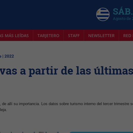
SÁB.
Agosto de 
AS MÁS LEÍDAS
TARJETERO
STAFF
NEWSLETTER
RED 
e | 2022
as a partir de las última
, de allí su importancia. Los datos sobre turismo interno del tercer trimestre 
leja.