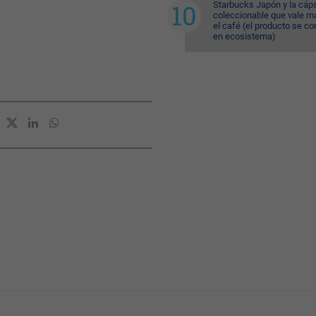
Starbucks Japón y la cáp
coleccionable que vale m
el café (el producto se co
en ecosistema)