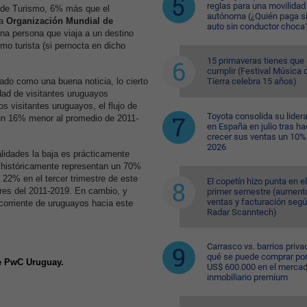
reglas para una movilidad
o de Turismo, 6% más que el
autónoma (¿Quién paga si
a
Organización Mundial de
auto sin conductor choca
una persona que viaja a un destino
omo turista (si pernocta en dicho
15 primaveras tienes que
cumplir (Festival Música d
Tierra celebra 15 años)
ado como una buena noticia, lo cierto
dad de visitantes uruguayos
s visitantes uruguayos, el flujo de
Toyota consolida su lider
 un 16% menor al promedio de 2011-
en España en julio tras ha
crecer sus ventas un 10%
2026
alidades la baja es prácticamente
ue históricamente representan un 70%
e 22% en el tercer trimestre de este
El copetín hizo punta en el
tres del 2011-2019. En cambio, y
primer semestre (aument
ventas y facturación seg
 corriente de uruguayos hacia este
Radar Scanntech)
Carrasco vs. barrios priva
qué se puede comprar po
e PwC Uruguay.
US$ 600.000 en el merca
inmobiliario premium