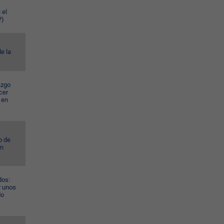
 el
?)
e la
azgo
cer
 en
o de
ún
dos:
r unos
do