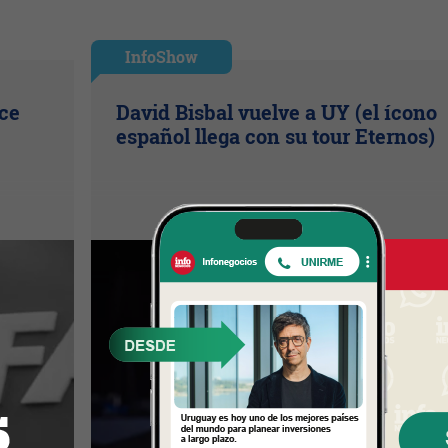
InfoShow
ice
David Bisbal vuelve a UY (el ícono
español llega con su tour Eternos)