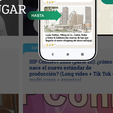
InfoNegocios Miami
SIP Connect 2026 (parte III): ¿cómo
nace el nuevo estándar de
producción? (Long video + Tik Tok 
multi cross + eventos)