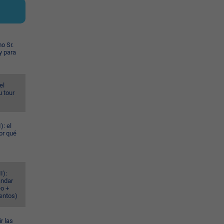
o Sr.
y para
el
u tour
): el
or qué
I):
ándar
eo +
ventos)
r las