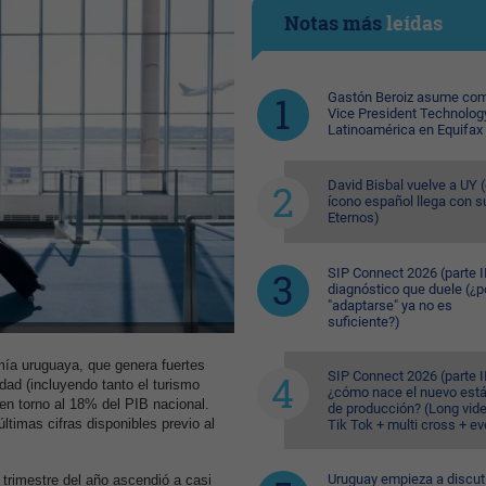
Notas más
leídas
Gastón Beroiz asume com
Vice President Technolog
Latinoamérica en Equifax
David Bisbal vuelve a UY (
ícono español llega con s
Eternos)
SIP Connect 2026 (parte II
diagnóstico que duele (¿p
"adaptarse" ya no es
suficiente?)
mía uruguaya, que genera fuertes
SIP Connect 2026 (parte II
dad (incluyendo tanto el turismo
¿cómo nace el nuevo est
en torno al 18% del PIB nacional.
de producción? (Long vid
ltimas cifras disponibles previo al
Tik Tok + multi cross + e
Uruguay empieza a discuti
 trimestre del año ascendió a casi