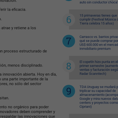
nnovación.
auto sin conductor choca
rir la eficacia.
15 primaveras tienes que
o.
cumplir (Festival Música d
Tierra celebra 15 años)
atrae y retiene a los
Carrasco vs. barrios priva
qué se puede comprar po
US$ 600.000 en el merca
inmobiliario premium
 un proceso estructurado de
El copetín hizo punta en el
ión, menos disciplinado.
primer semestre (aument
ventas y facturación seg
Radar Scanntech)
a innovación abierta. Hoy en día,
 una parte importante de la
res, no sólo del sector
TDA Uruguay se mudará p
triplicar su capacidad de
almacenamiento (acompa
sitan.
Google y mira nuevos dat
centers y proyectos como
iento no orgánico para poder
Cipriani)
innovadores deben comprender y
 respaldar las innovaciones que