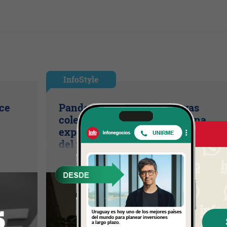
InfoStyle
ice
Pandora presentó sus nuevas
colecciones de verano con una
experiencia inspirada en el espírit
del mar