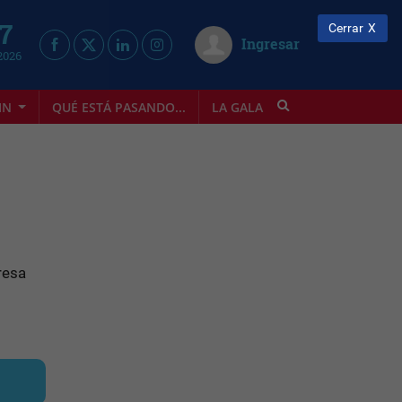
 7
Cerrar
Ingresar
2026
IN
QUÉ ESTÁ PASANDO...
LA GALA
INFOSTYLE
resa