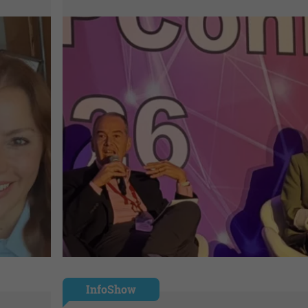
InfoShow