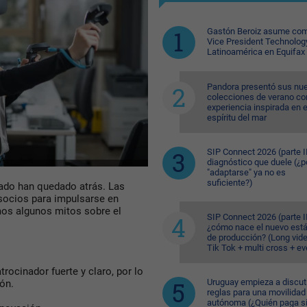
Gastón Beroiz asume com
Vice President Technolog
Latinoamérica en Equifax
Pandora presentó sus nu
colecciones de verano co
experiencia inspirada en e
espíritu del mar
SIP Connect 2026 (parte II
diagnóstico que duele (¿p
"adaptarse" ya no es
suficiente?)
lado han quedado atrás. Las
socios para impulsarse en
os algunos mitos sobre el
SIP Connect 2026 (parte II
¿cómo nace el nuevo est
de producción? (Long vid
Tik Tok + multi cross + e
rocinador fuerte y claro, por lo
Uruguay empieza a discuti
ión.
reglas para una movilidad
autónoma (¿Quién paga si