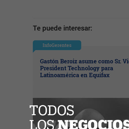
Te puede interesar:
InfoGerentes
Gastón Beroiz asume como Sr. V
President Technology para
Latinoamérica en Equifax