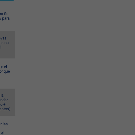
o Sr.
y para
evas
n una
l
): el
or qué
I):
ándar
eo +
ventos)
r las
 el