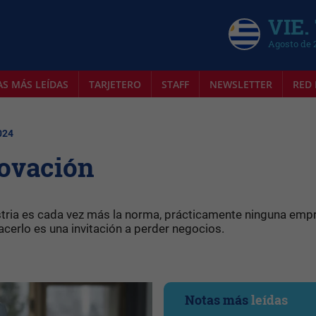
VIE.
Agosto de 
AS MÁS LEÍDAS
TARJETERO
STAFF
NEWSLETTER
RED 
024
novación
stria es cada vez más la norma, prácticamente ninguna emp
acerlo es una invitación a perder negocios.
Notas más
leídas