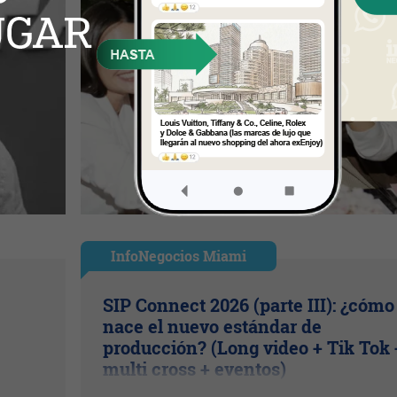
InfoNegocios Miami
SIP Connect 2026 (parte III): ¿cómo
nace el nuevo estándar de
producción? (Long video + Tik Tok 
multi cross + eventos)