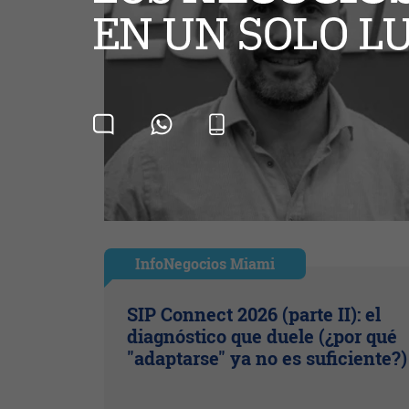
InfoNegocios Miami
SIP Connect 2026 (parte II): el
diagnóstico que duele (¿por qué
"adaptarse" ya no es suficiente?)