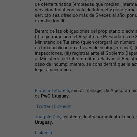
de oferta turística (empresas que medien, interm
servicios turísticos incluido Internet y plataformas
servicio sea ofrecido más de 5 veces al año, por 
excedan los 90.
Dentro de las obligaciones del propietario o admi
(i) registrarse ante el Registro de Prestadores de 
Ministerio de Turismo (quien otorgará un número d
en toda publicación a través de cualquier canal), 
inspecciones, (iii) registrar ante el Gobierno Depa
al Ministerio del Interior datos relativos al Regis
caso de incumplimiento, se considerará que la act
lugar a sanciones.
Fiorella Taborelli
, senior manager de Asesoramient
de
PwC Uruguay.
Twitter
|
LinkedIn
Joaquín Zas
, asistente de Asesoramiento Tributar
Uruguay.
LinkedIn