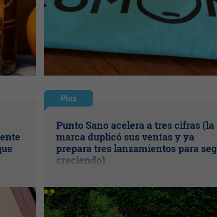
Plus
Punto Sano acelera a tres cifras (la
uente
marca duplicó sus ventas y ya
que
prepara tres lanzamientos para seg
creciendo)