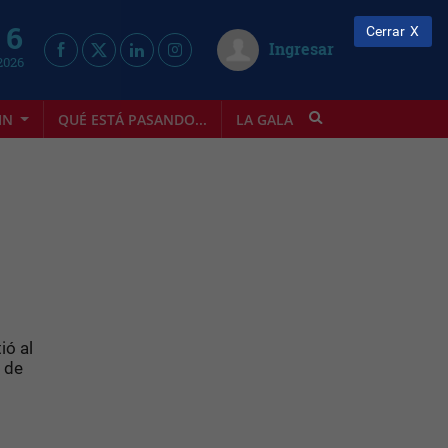
 6
Cerrar
Ingresar
2026
IN
QUÉ ESTÁ PASANDO...
LA GALA
INFOSTYLE
ió al
 de