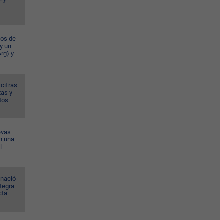
ños de
 y un
rg) y
 cifras
tas y
tos
evas
n una
l
 nació
ntegra
cta