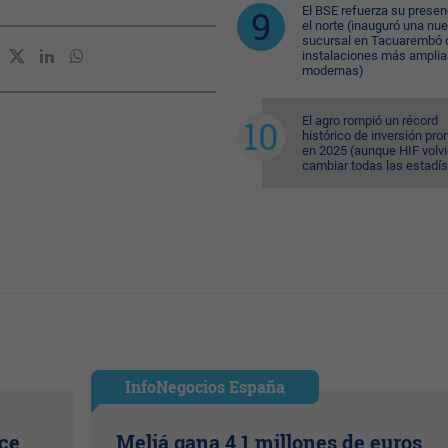
El BSE refuerza su presen
el norte (inauguró una nu
sucursal en Tacuarembó 
instalaciones más amplia
modernas)
El agro rompió un récord
histórico de inversión pr
en 2025 (aunque HIF volvi
cambiar todas las estadís
InfoNegocios España
ice
Meliá gana 4,1 millones de euros