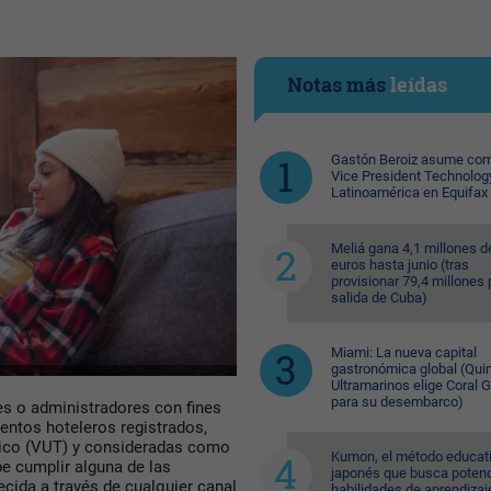
Notas más
leídas
Gastón Beroiz asume com
Vice President Technolog
Latinoamérica en Equifax
Meliá gana 4,1 millones d
euros hasta junio (tras
provisionar 79,4 millones 
salida de Cuba)
Miami: La nueva capital
gastronómica global (Quin
Ultramarinos elige Coral 
para su desembarco)
es o administradores con fines
ientos hoteleros registrados,
tico (VUT) y consideradas como
Kumon, el método educat
e cumplir alguna de las
japonés que busca potenc
ecida a través de cualquier canal
habilidades de aprendizaj