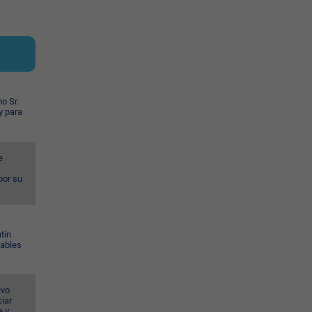
o Sr.
y para
e
por su
tín
Gables
ivo
iar
e y