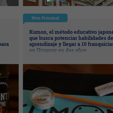
Nota Principal
Kumon, el método educativo japon
que busca potenciar habilidades d
para
aprendizaje y llegar a 10 franquicia
en Uruguay en dos años