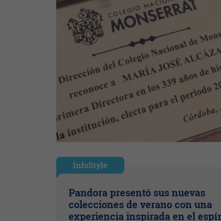
InfoStyle
Pandora presentó sus nuevas
colecciones de verano con una
experiencia inspirada en el espír