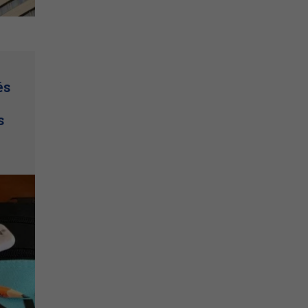
és
e
s