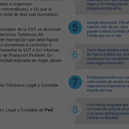
edien u organicen
llegar a 10 franquicias en
Uruguay en dos años
 informáticas), o (ii) que el
un total de días que (sumados)
Colegio Monserrat: 339 a
historia, 63% de los votos
nistrador de la VUT, se destacan
puente cultural Córdoba (A
Servicios Turísticos del
Florida que es un hito
e inscripción que debe figurar
(ii) someterse a controles e
rtamental la VUT e (iv) informar
Punto Sano acelera a tres
(la marca duplicó sus ven
tro de Población Flotante. En
ya prepara tres lanzamien
ividad realizada es ilegal, dando
para seguir creciendo)
Pandora presentó sus nu
colecciones de verano co
o Tributario, Legal y Contable
experiencia inspirada en e
espíritu del mar
Una startup uruguaya que
sin inversión externa se i
io, Legal y Contable de
PwC
a un grupo global (y proye
triplicar su tamaño)