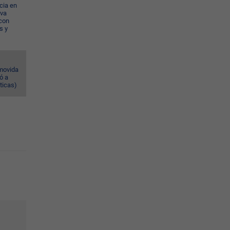
cia en
eva
con
s y
omovida
ó a
ticas)