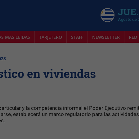
JUE.
Agosto de 
AS MÁS LEÍDAS
TARJETERO
STAFF
NEWSLETTER
RED 
023
stico en viviendas
articular y la competencia informal el Poder Ejecutivo remit
arse, establecerá un marco regulatorio para las actividades
es.