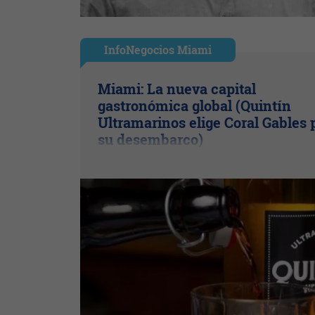
InfoNegocios Miami
Miami: La nueva capital
gastronómica global (Quintín
Ultramarinos elige Coral Gables 
su desembarco)