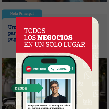
Nota Principal
Uruguay empieza a discutir las reglas
para una movilidad autónoma (¿Quién
paga si el auto sin conductor choca?)