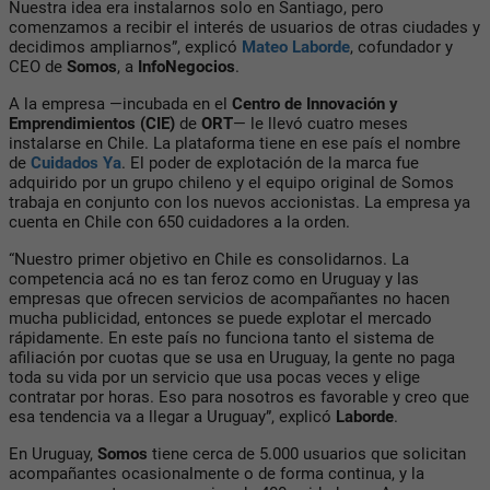
Nuestra idea era instalarnos solo en Santiago, pero
comenzamos a recibir el interés de usuarios de otras ciudades y
decidimos ampliarnos”, explicó
Mateo Laborde
, cofundador y
CEO de
Somos
, a
InfoNegocios
.
A la empresa —incubada en el
Centro de Innovación y
Emprendimientos (CIE)
de
ORT
— le llevó cuatro meses
instalarse en Chile. La plataforma tiene en ese país el nombre
de
Cuidados Ya
. El poder de explotación de la marca fue
adquirido por un grupo chileno y el equipo original de Somos
trabaja en conjunto con los nuevos accionistas. La empresa ya
cuenta en Chile con 650 cuidadores a la orden.
“Nuestro primer objetivo en Chile es consolidarnos. La
competencia acá no es tan feroz como en Uruguay y las
empresas que ofrecen servicios de acompañantes no hacen
mucha publicidad, entonces se puede explotar el mercado
rápidamente. En este país no funciona tanto el sistema de
afiliación por cuotas que se usa en Uruguay, la gente no paga
toda su vida por un servicio que usa pocas veces y elige
contratar por horas. Eso para nosotros es favorable y creo que
esa tendencia va a llegar a Uruguay”, explicó
Laborde
.
En Uruguay,
Somos
tiene cerca de 5.000 usuarios que solicitan
acompañantes ocasionalmente o de forma continua, y la