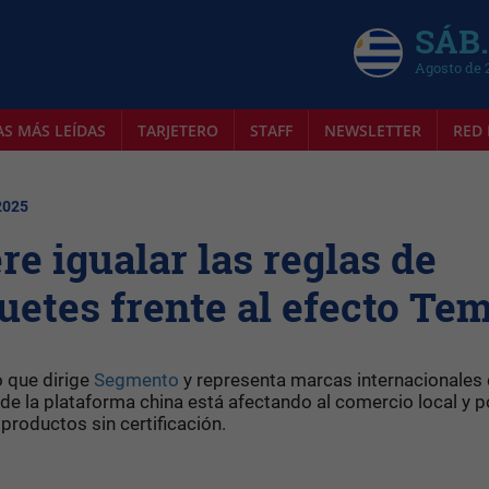
SÁB.
Agosto de 
AS MÁS LEÍDAS
TARJETERO
STAFF
NEWSLETTER
RED 
2025
e igualar las reglas de
uetes frente al efecto Te
 que dirige
Segmento
y representa marcas internacionale
 de la plataforma china está afectando al comercio local y 
 productos sin certificación.