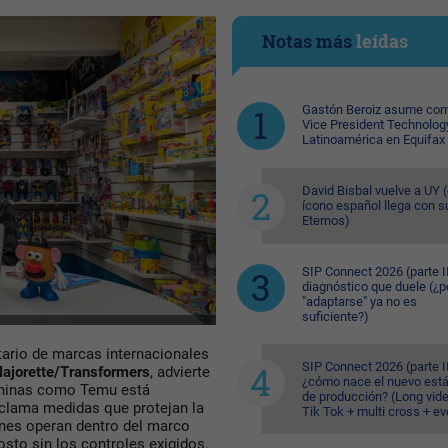
Notas más
leídas
Gastón Beroiz asume com
Vice President Technolog
Latinoamérica en Equifax
David Bisbal vuelve a UY (
ícono español llega con s
Eternos)
SIP Connect 2026 (parte II
diagnóstico que duele (¿p
"adaptarse" ya no es
suficiente?)
tario de marcas internacionales
SIP Connect 2026 (parte II
Majorette/Transformers
, advierte
¿cómo nace el nuevo est
chinas como Temu está
de producción? (Long vid
eclama medidas que protejan la
Tik Tok + multi cross + e
ienes operan dentro del marco
osto sin los controles exigidos.