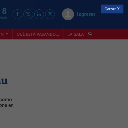
 8
Cerrar
Ingresar
2026
IN
QUÉ ESTÁ PASANDO...
LA GALA
INFOSTYLE
mu
s como
pone en