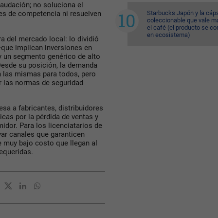
audación; no soluciona el
Starbucks Japón y la cáp
es de competencia ni resuelven
coleccionable que vale m
el café (el producto se co
en ecosistema)
a del mercado local: lo dividió
—que implican inversiones en
y un segmento genérico de alto
esde su posición, la demanda
an las mismas para todos, pero
ar las normas de seguridad
sa a fabricantes, distribuidores
as por la pérdida de ventas y
dor. Para los licenciatarios de
var canales que garanticen
e muy bajo costo que llegan al
requeridas.