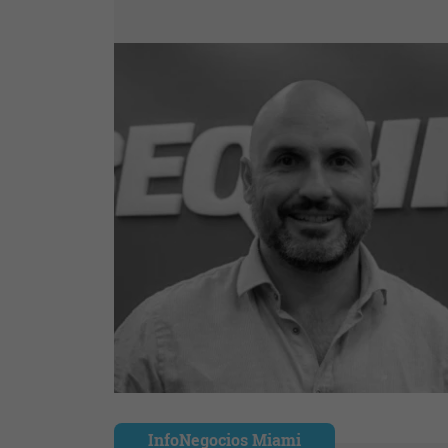
InfoNegocios Miami