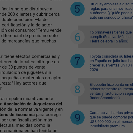
Uruguay empieza a discuti
reglas para una movilidad
final sino que distribuye a
autónoma (¿Quién paga si
de 200 clientes y cubrir cerca
auto sin conductor choca
a doble condición —la de
ertificación y la de actor
ción del consumo: "Temu vende
15 primaveras tienes que
 diferencial de precio no solo
cumplir (Festival Música d
ada de mercancías que muchas
Tierra celebra 15 años)
” tiene efectos comerciales y
Toyota consolida su lider
en España en julio tras ha
cierres de locales: citó que en
crecer sus ventas un 10%
r de 30 puntos de venta
2026
circulación de juguetes sin
s pequeñas, materiales no aptos
ureza: "Hay actores que
El copetín hizo punta en el
".
primer semestre (aument
ventas y facturación seg
Radar Scanntech)
tor impulsa iniciativas ante
la
Asociación de Jugueteros del
ción de la normativa vigente y en
Carrasco vs. barrios priva
terio de Economía
para corregir
qué se puede comprar po
 por una fiscalización más
US$ 600.000 en el merca
 lectura, medidas como la
inmobiliario premium
internacionales han tenido un