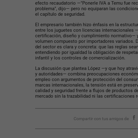
efecto recaudatorio —"Ponerle IVA a Temu fue rec
problema", dijo— pero no equiparan las condicion
el capítulo de seguridad.
El empresario también hizo énfasis en la estructur
entre los juguetes con licencias internacionales 
certificación, diseño y cumplimiento normativo— 
volumen compuesto por importadores variados. D
del sector es clara y concreta: que las reglas se
entendiendo por igualdad la obligación de respet
infantil y los controles de comercialización.
La discusión que plantea López —y que hoy atravie
y autoridades— combina preocupaciones económic
empleo con argumentos de protección del consumi
marcas internacionales, la tensión está en preser
calidad y seguridad frente a flujos de productos d
mercado sin la trazabilidad ni las certificaciones 
Compartir con tus amigos de