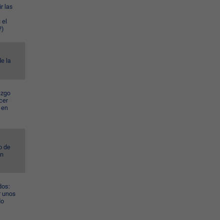
r las
 el
?)
e la
azgo
cer
 en
o de
ún
dos:
r unos
do