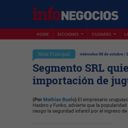
HOME
SECCIONES
CIUDADES
L
Nota Principal
miércoles 08 de octubre | 
Segmento SRL quier
importación de jug
(Por
Mathías Buela
)
El empresario uruguayo
Hasbro y Funko, advierte que la popularidad
riesgo la seguridad infantil por el ingreso de