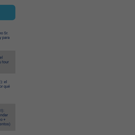
o Sr.
y para
el
u tour
): el
or qué
I):
ándar
eo +
ventos)