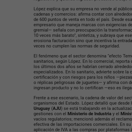
López explica que su empresa no vende al público 
cadenas y comercios: afirma contar con alrededor 
de 600 puntos de venta en todo el país. Desde es
empresario que maneja marcas con exigencias de c
gremial— señala con preocupación la transforma
10 veces más barato", sintetiza, y subraya que ese
erosiona facturación sino que incentiva la entr
veces no cumplen las normas de seguridad.
El fenómeno que el sector denomina “efecto Temu
sanitarios, según López. En lo comercial, reporta 
los últimos dos años se habrían cerrado alrededo
especializados. En lo sanitario, advierte sobre la 
certificación y con riesgos para los niños —pieza
o réplicas peligrosas de juguetes— y afirma con d
ingresan producto y no lo certifican —eso es ilegal
Frente a ese escenario, la cadena de valor del sec
organismos del Estado. López detalló que desde 
Uruguay
(
AJU
) se está trabajando en la actualiza
gestiones con el
Ministerio de Industria
y el
Minis
vacíos regulatorios; mencionó además el reclamo
efectiva de las importaciones comerciales. En su
aplicación de IVA a las compras por plataformas 