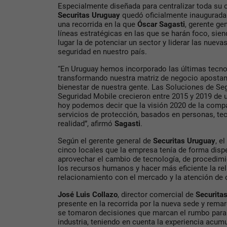
Especialmente diseñada para centralizar toda su o
Securitas Uruguay
quedó oficialmente inaugurada 
una recorrida en la que
Óscar Sagasti
, gerente ge
líneas estratégicas en las que se harán foco, siend
lugar la de potenciar un sector y liderar las nuev
seguridad en nuestro país.
“En Uruguay hemos incorporado las últimas tecnol
transformando nuestra matriz de negocio apostand
bienestar de nuestra gente. Las Soluciones de Seg
Seguridad Mobile crecieron entre 2015 y 2019 de u
hoy podemos decir que la visión 2020 de la compa
servicios de protección, basados en personas, te
realidad”, afirmó
Sagasti
.
Según el gerente general de
Securitas Uruguay
, e
cinco locales que la empresa tenía de forma disp
aprovechar el cambio de tecnología, de procedimie
los recursos humanos y hacer más eficiente la re
relacionamiento con el mercado y la atención de c
José Luis Collazo
, director comercial de
Securita
presente en la recorrida por la nueva sede y rema
se tomaron decisiones que marcan el rumbo para 
industria, teniendo en cuenta la experiencia acum