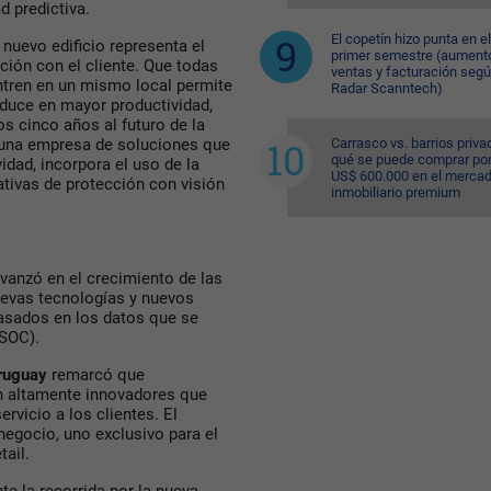
d predictiva.
El copetín hizo punta en el
el nuevo edificio representa el
primer semestre (aument
ción con el cliente. Que todas
ventas y facturación seg
ntren en un mismo local permite
Radar Scanntech)
aduce en mayor productividad,
s cinco años al futuro de la
Carrasco vs. barrios priva
 una empresa de soluciones que
qué se puede comprar po
idad, incorpora el uso de la
US$ 600.000 en el merca
ativas de protección con visión
inmobiliario premium
vanzó en el crecimiento de las
uevas tecnologías y nuevos
basados en los datos que se
(SOC).
ruguay
remarcó que
n altamente innovadores que
rvicio a los clientes. El
negocio, uno exclusivo para el
tail.