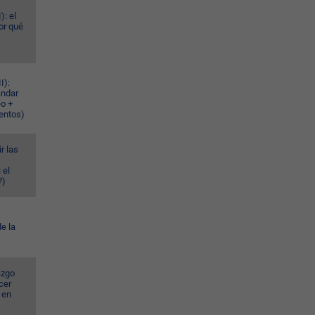
): el
or qué
I):
ándar
eo +
ventos)
r las
 el
?)
e la
azgo
cer
 en