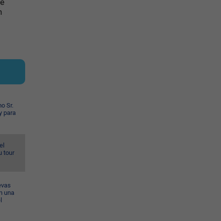
de
n
o Sr.
y para
el
u tour
evas
n una
l