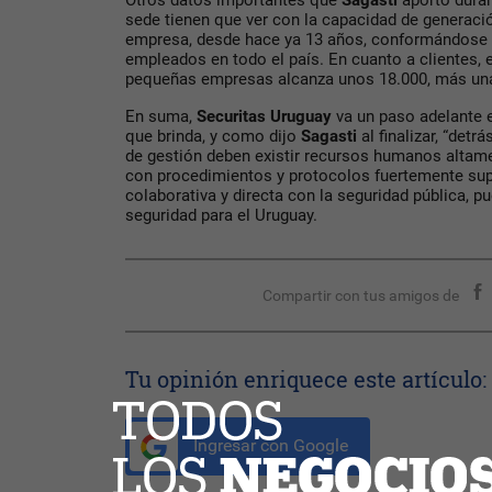
Otros datos importantes que
Sagasti
aportó duran
sede tienen que ver con la capacidad de generaci
empresa, desde hace ya 13 años, conformándose 
empleados en todo el país. En cuanto a clientes, e
pequeñas empresas alcanza unos 18.000, más un
En suma,
Securitas Uruguay
va un paso adelante 
que brinda, y como dijo
Sagasti
al finalizar, “det
de gestión deben existir recursos humanos altame
con procedimientos y protocolos fuertemente supe
colaborativa y directa con la seguridad pública, 
seguridad para el Uruguay.
Compartir con tus amigos de
Tu opinión enriquece este artículo:
Ingresar con Google