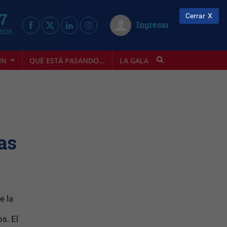
 7
Cerrar
Ingresar
2026
IN
QUÉ ESTÁ PASANDO...
LA GALA
INFOSTYLE
as
e la
s. El