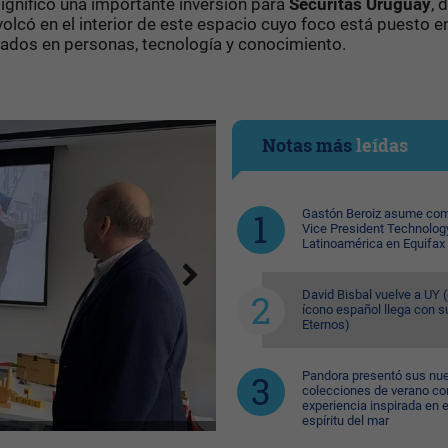
ignificó una importante inversión para
Securitas Uruguay
, 
volcó en el interior de este espacio cuyo foco está puesto e
asados en personas, tecnología y conocimiento.
Notas más
leídas
Gastón Beroiz asume com
Vice President Technolog
Latinoamérica en Equifax
David Bisbal vuelve a UY (
ícono español llega con s
Eternos)
Pandora presentó sus nu
colecciones de verano co
experiencia inspirada en e
espíritu del mar