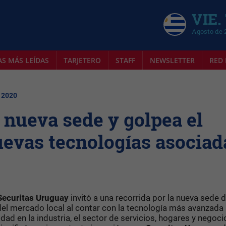
VIE.
Agosto de 
AS MÁS LEÍDAS
TARJETERO
STAFF
NEWSLETTER
RED 
| 2020
 nueva sede y golpea el
evas tecnologías asociad
Securitas Uruguay
invitó a una recorrida por la nueva sede d
el mercado local al contar con la tecnología más avanzada
ad en la industria, el sector de servicios, hogares y negocio