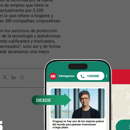
te la recorrida por la nueva
ón de empleo que tiene la
actualmente por 3.320
n lo que refiere a hogares y
as 380 compañías corporativas.
en los servicios de protección
rás de la tecnología y plataformas
nte calificados y motivados,
rvisados”, solo así y de forma
puede alcanzarse una mejor