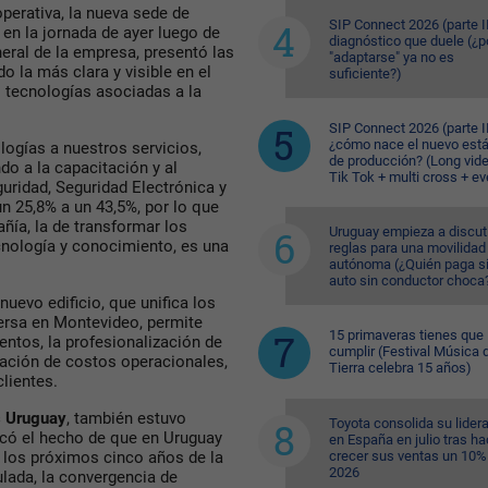
perativa, la nueva sede de
SIP Connect 2026 (parte II
en la jornada de ayer luego de
diagnóstico que duele (¿p
neral de la empresa, presentó las
"adaptarse" ya no es
o la más clara y visible en el
suficiente?)
as tecnologías asociadas a la
SIP Connect 2026 (parte II
¿cómo nace el nuevo est
ogías a nuestros servicios,
de producción? (Long vid
o a la capacitación y al
Tik Tok + multi cross + e
uridad, Seguridad Electrónica y
n 25,8% a un 43,5%, por lo que
ñía, la de transformar los
Uruguay empieza a discuti
cnología y conocimiento, es una
reglas para una movilidad
autónoma (¿Quién paga si
auto sin conductor choca
l nuevo edificio, que unifica los
ersa en Montevideo, permite
15 primaveras tienes que
ntos, la profesionalización de
cumplir (Festival Música d
lación de costos operacionales,
Tierra celebra 15 años)
lientes.
s Uruguay
, también estuvo
Toyota consolida su lider
rcó el hecho de que en Uruguay
en España en julio tras ha
crecer sus ventas un 10%
los próximos cinco años de la
2026
ulada, la convergencia de