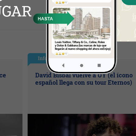
InfoShow
ice
David Bisbal vuelve a UY (el ícono
español llega con su tour Eternos)