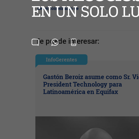
Leé el comentario de
Te puede interesar:
InfoGerentes
Gastón Beroiz asume como Sr. V
President Technology para
Latinoamérica en Equifax