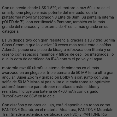
Con un precio desde US$ 1.529, el motorola razr 60 ultra es el
smartphone plegable más potente del mercado, con la
plataforma móvil Snapdragon 8 Elite de 3nm. Su pantalla interna
pOLED de 7”, con certificación Pantone, también es la más
grande del mercado y la externa de 4″ es la más grande en su
categoría.
Es un dispositivo con gran resistencia, gracias a su vidrio Gorilla
Glass-Ceramic que lo vuelve 10 veces más resistente a caídas.
Además, posee una placa de bisagra reforzada con titanio y un
diseño con espacios mínimos y filtros de cepillos integrados, lo
que lo dota de certificación IP48 contra el polvo y el agua.
motorola razr 60 ultraSu sistema de cámaras es el más
avanzado en un plegable: triple cámara de 50 MP, lente ultra gran
angular, Super Zoom y grabación Dolby Vision, junto con una
selfie de 50 MP. Moto ai posibilita que cada toma se optimice
automáticamente para ofrecer resultados más nítidos y
realistas. Incluye una batería de 4700 mAh con cargador
TurboPower de 68W en la caja.
Con diseños y colores de lujo, está disponible en tonos como
PANTONE Scarab, en el material Alcantara, PANTONE Mountain
Trail (madera auténtica, certificada por FSC) y PANTONE Rio