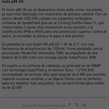
moto g86 5G
El moto g86 5G es un dispositivo tanto bello como resistente,
ya que está fabricado con materiales de primera calidad. Con un
precio desde US$ 299, cumple los exigentes estándares
militares de durabilidad gracias al Corning Gorilla Glass 7i, que
ofrece hasta 2 veces más resistencia a los rayones, y la
clasificación IP68 e IP695 para una protección superior contra el
polvo, la suciedad, la arena y el agua a alta presión.
Su pantalla es una Super HD pOLED 1.5k de 6,7″, con una
frecuencia de actualización de 120Hz4. Viene equipado con el
procesador MediaTek Dimensity 7300, acompañado de una
batería de 5.200 mAh con recarga rápida TurboPower 30W.
En cuanto a su sistema de cámaras, su principal es de 50MP
con tecnología Quad Pixel y un sensor Sony – LYTIA 600,
acompañado de un lente ultra gran angular de 8 MP que permite
capturar escenas amplias, y un Macro Vision que es perfecto
para los detalles más pequeños. Su cámara frontal para selfies
es de 32 MP.
Compartir con tus amigos de