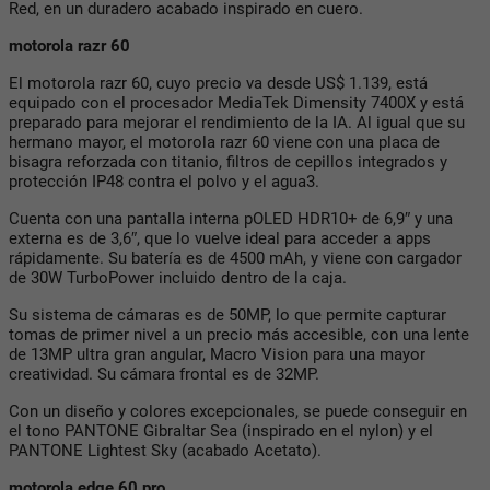
Red, en un duradero acabado inspirado en cuero.
motorola razr 60
El motorola razr 60, cuyo precio va desde US$ 1.139, está
equipado con el procesador MediaTek Dimensity 7400X y está
preparado para mejorar el rendimiento de la IA. Al igual que su
hermano mayor, el motorola razr 60 viene con una placa de
bisagra reforzada con titanio, filtros de cepillos integrados y
protección IP48 contra el polvo y el agua3.
Cuenta con una pantalla interna pOLED HDR10+ de 6,9″ y una
externa es de 3,6″, que lo vuelve ideal para acceder a apps
rápidamente. Su batería es de 4500 mAh, y viene con cargador
de 30W TurboPower incluido dentro de la caja.
Su sistema de cámaras es de 50MP, lo que permite capturar
tomas de primer nivel a un precio más accesible, con una lente
de 13MP ultra gran angular, Macro Vision para una mayor
creatividad. Su cámara frontal es de 32MP.
Con un diseño y colores excepcionales, se puede conseguir en
el tono PANTONE Gibraltar Sea (inspirado en el nylon) y el
PANTONE Lightest Sky (acabado Acetato).
motorola edge 60 pro