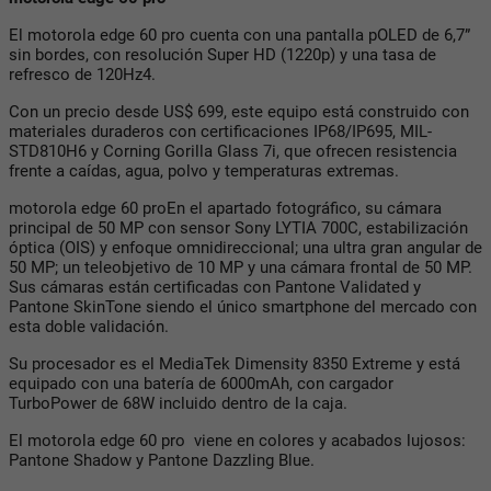
El motorola edge 60 pro cuenta con una pantalla pOLED de 6,7”
sin bordes, con resolución Super HD (1220p) y una tasa de
refresco de 120Hz4.
Con un precio desde US$ 699, este equipo está construido con
materiales duraderos con certificaciones IP68/IP695, MIL-
STD810H6 y Corning Gorilla Glass 7i, que ofrecen resistencia
frente a caídas, agua, polvo y temperaturas extremas.
motorola edge 60 proEn el apartado fotográfico, su cámara
principal de 50 MP con sensor Sony LYTIA 700C, estabilización
óptica (OIS) y enfoque omnidireccional; una ultra gran angular de
50 MP; un teleobjetivo de 10 MP y una cámara frontal de 50 MP.
Sus cámaras están certificadas con Pantone Validated y
Pantone SkinTone siendo el único smartphone del mercado con
esta doble validación.
Su procesador es el MediaTek Dimensity 8350 Extreme y está
equipado con una batería de 6000mAh, con cargador
TurboPower de 68W incluido dentro de la caja.
El motorola edge 60 pro viene en colores y acabados lujosos:
Pantone Shadow y Pantone Dazzling Blue.