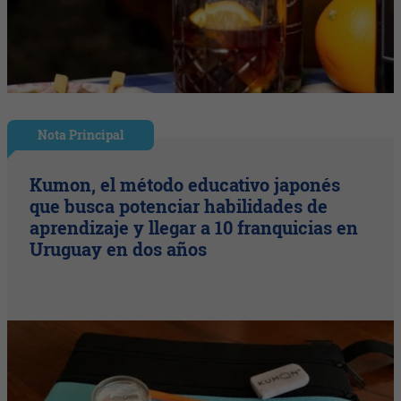
Nota Principal
Kumon, el método educativo japonés
que busca potenciar habilidades de
aprendizaje y llegar a 10 franquicias en
Uruguay en dos años