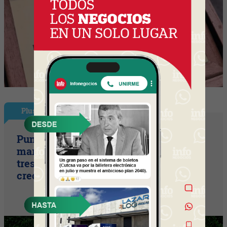
Plus
Punto Sano acelera a tres cifras (la
marca duplicó sus ventas y ya prepara
tres lanzamientos para seguir
creciendo)