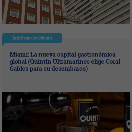
InfoNegocios Miami
Miami: La nueva capital gastronómica
global (Quintín Ultramarinos elige Coral
Gables para su desembarco)