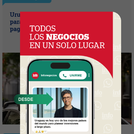
Uruguay empieza a discutir las reglas
para una movilidad autónoma (¿Quién
paga si el auto sin conductor choca?)