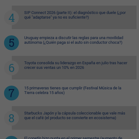
SIP Connect 2026 (parte II): el diagnóstico que duele (¿por
qué "adaptarse" ya no es suficiente?)
Uruguay empieza a discutir las reglas para una movilidad
autónoma (¿Quién paga si el auto sin conductor choca?)
Toyota consolida su liderazgo en España en julio tras hacer
crecer sus ventas un 10% en 2026
15 primaveras tienes que cumplir (Festival Música de la
Tierra celebra 15 años)
Starbucks Japón y la cápsula coleccionable que vale más
que el café (el producto se convierte en ecosistema)
El copetín hizo punta en el primer semestre (aumento de