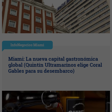
InfoNegocios Miami
Miami: La nueva capital gastronómica
global (Quintín Ultramarinos elige Coral
Gables para su desembarco)