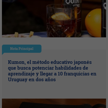
Nota Principal
Kumon, el método educativo japonés
que busca potenciar habilidades de
aprendizaje y llegar a 10 franquicias en
Uruguay en dos años