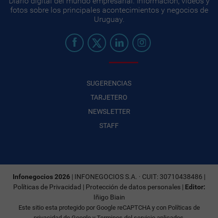
Diario digital del mundo empresarial. Información, videos y
fotos sobre los principales acontecimientos y negocios de
Uruguay.
SUGERENCIAS
TARJETERO
NEWSLETTER
STAFF
Infonegocios 2026
| INFONEGOCIOS S.A. · CUIT: 30710438486 |
Políticas de Privacidad
|
Protección de datos personales
|
Editor:
Iñigo Biain
Este sitio esta protegido por Google reCAPTCHA y con
Políticas de
privacidad de Google
y
Terminos del servicio
aplicados.