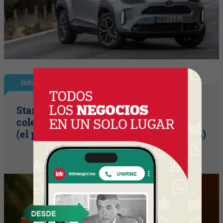
InfoNegocios Miami
Starbucks Japón y la cápsula
coleccionable que vale más que el café
(el producto se convierte en ecosistema)