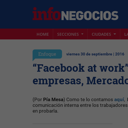
HOME
SECCIONES
CIUDADES
L
Enfoque
viernes 30 de septiembre | 2016
“Facebook at work” 
empresas, Mercado
(Por
Pía Mesa
) Como te lo contamos
aquí
,
comunicación interna entre los trabajadore
en probarla.