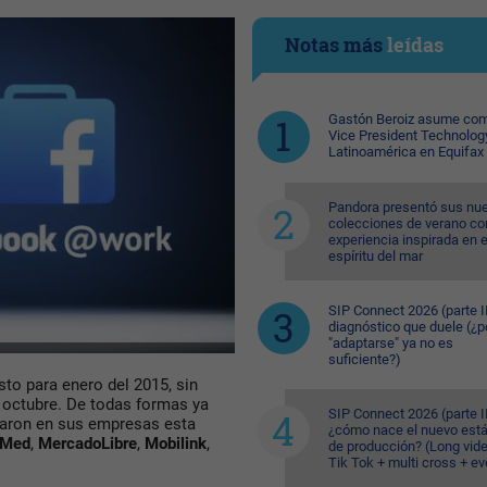
Notas más
leídas
Gastón Beroiz asume com
Vice President Technolog
Latinoamérica en Equifax
Pandora presentó sus nu
colecciones de verano co
experiencia inspirada en e
espíritu del mar
SIP Connect 2026 (parte II
diagnóstico que duele (¿p
"adaptarse" ya no es
suficiente?)
isto para enero del 2015, sin
 octubre. De todas formas ya
SIP Connect 2026 (parte II
ron en sus empresas esta
¿cómo nace el nuevo est
 Med
,
MercadoLibre
,
Mobilink
,
de producción? (Long vid
Tik Tok + multi cross + e