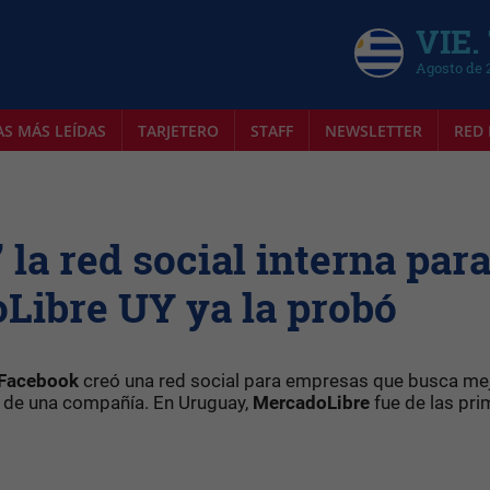
VIE.
Agosto de 
AS MÁS LEÍDAS
TARJETERO
STAFF
NEWSLETTER
RED 
la red social interna par
Libre UY ya la probó
Facebook
creó una red social para empresas que busca mej
s de una compañía. En Uruguay,
MercadoLibre
fue de las pri