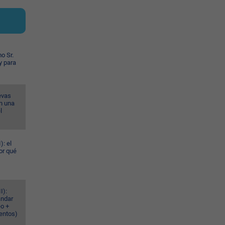
o Sr.
y para
evas
n una
l
): el
or qué
I):
ándar
eo +
ventos)