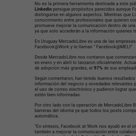
No es la primera herramienta destinada a este públ
Linkedin
persigue propósitos parecidos aunque F
distinguirse en algunos aspectos. Mientras que L
conocimiento entre profesionales que quieren co
promueve mejorar la comunicación dentro de una 
ya que solo accederán a la información quienes tra
En Uruguay MercadoLibre es una de las empresas 
Facebook@Work y le llaman “ Facebook@MELI”
Desde MercadoLibre nos contaron que comenzaron 
en enero y en abril lo lanzaron oficialmente. Actu
de adopción más grandes, el
97%
de sus empleados
Según comentaron, han tenido buenos resultados 
información del negocio y novedades relevantes p
el uso de correo electrónico y pudieron lograr qu
estén bien informadas.
Por otro lado con la operación de MercadoLibre Br
barreras del idioma ya que todos los posts comp
automática.
"En síntesis, Facebook at Work nos ayudó en el c
también a mejorar la comunicación entre colabora