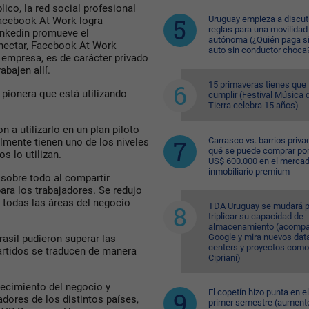
ico, la red social profesional
Uruguay empieza a discuti
acebook At Work logra
reglas para una movilidad
inkedin promueve el
autónoma (¿Quién paga si
nectar, Facebook At Work
auto sin conductor choca
empresa, es de carácter privado
bajen allí.
15 primaveras tienes que
pionera que está utilizando
cumplir (Festival Música d
Tierra celebra 15 años)
a utilizarlo en un plan piloto
Carrasco vs. barrios priva
almente tienen uno de los niveles
qué se puede comprar po
 lo utilizan.
US$ 600.000 en el merca
inmobiliario premium
sobre todo al compartir
ara los trabajadores. Se redujo
e todas las áreas del negocio
TDA Uruguay se mudará p
triplicar su capacidad de
almacenamiento (acompa
Google y mira nuevos dat
asil pudieron superar las
centers y proyectos como
artidos se traducen de manera
Cipriani)
recimiento del negocio y
El copetín hizo punta en el
dores de los distintos países,
primer semestre (aument