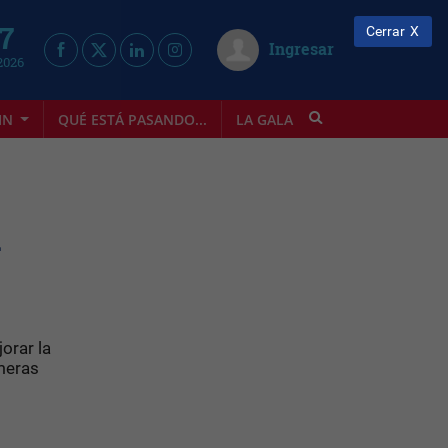
 7
Cerrar
Ingresar
2026
IN
QUÉ ESTÁ PASANDO...
LA GALA
INFOSTYLE
a
orar la
meras