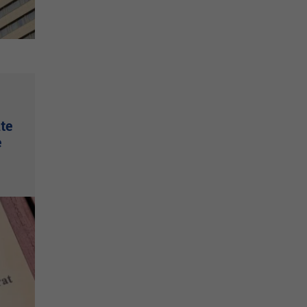
nte
e