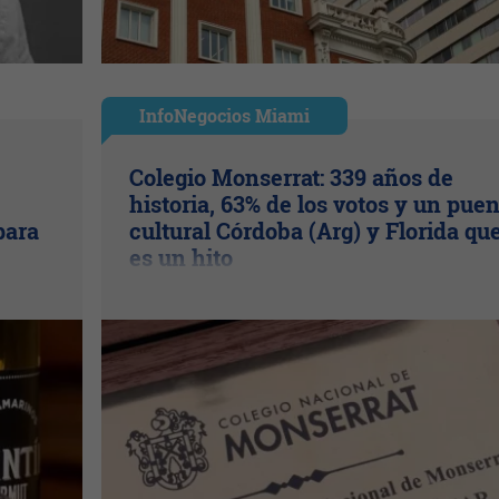
InfoNegocios Miami
Colegio Monserrat: 339 años de
historia, 63% de los votos y un pue
para
cultural Córdoba (Arg) y Florida qu
es un hito