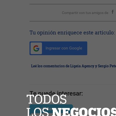
Compartir con tus amigos de
Tu opinión enriquece este artículo:
Ingresar con Google
Leé los comentarios de Ligeia Agency y Sergio Pe
Te puede interesar:
InfoGerentes