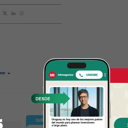
teco
InfoNegocios España