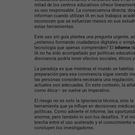
mitad de los centros educativos ofrece lineamien
su uso responsable. La consecuencia directa: dos
informan cuando utilizan IA en sus trabajos acad
reconocen que se esfuerzan menos en sus estudi
estas herramientas.
Este uso sin guía plantea una pregunta urgente, ad
¿estamos formando ciudadanos digitales o simple
tecnología que apenas comprenden? El
informe
de
IA no ha sido acompañado por políticas educativa
disonancia podría tener efectos sociales, éticos 
La paradoja es que mientras el mundo se habitúa a 
preparación para esa convivencia sigue siendo ins
las personas considera necesaria una regulación, 
actuales son adecuadas. En este contexto, la alfa
como ética— se vuelve un imperativo.
El riesgo no es solo la ignorancia técnica, sino l
herramienta que ya influye en decisiones médicas,
políticas. Como advierte el informe, las oportunid
enorme, pero también lo son los desafíos. Y el má
brecha entre el uso acelerado y el conocimiento r
concluyen los investigadores.