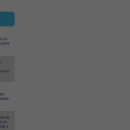
o Sr.
y para
e
por su
tín
Gables
ños de
 y un
rg) y