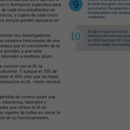
el norte (inauguró una nu
tos o formación específica para
sucursal en Tacuarembó 
 de cada tres estudiantes no
instalaciones más amplia
émicos, y cuatro de cada cinco
modernas)
os porque pueden apoyarse en
El agro rompió un récord
vierten los investigadores:
histórico de inversión pr
en 2025 (aunque HIF volvi
s usuarios funcionales de una
cambiar todas las estadís
staca que el crecimiento de la
s acordes, y que esta
y laborales a mediano plazo.
convivir con la IA, la
uficiente. Y aunque el 70% de
sólo el 43% cree que las leyes
betización en IA —tanto técnica
a pérdida de control sobre una
 educativas, laborales y
ades que ofrece la IA es
s urgente de todos es cerrar la
eal de su funcionamiento,