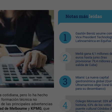
Notas más
leídas
Gastón Beroiz asume com
Vice President Technolog
Latinoamérica en Equifax
Meliá gana 4,1 millones d
euros hasta junio (tras
provisionar 79,4 millones 
salida de Cuba)
Miami: La nueva capital
gastronómica global (Quin
Ultramarinos elige Coral 
para su desembarco)
da cotidiana, pero lo ha hecho
la formación técnica no
Colegio Monserrat: 339 a
de las principales advertencias
historia, 63% de los votos
ad de Melbourne
y
KPMG
, que
puente cultural Córdoba (A