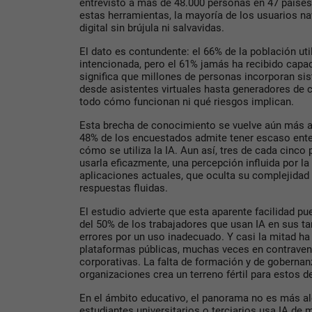
entrevistó a más de 48.000 personas en 47 países
estas herramientas, la mayoría de los usuarios n
digital sin brújula ni salvavidas.
El dato es contundente: el 66% de la población uti
intencionada, pero el 61% jamás ha recibido capac
significa que millones de personas incorporan si
desde asistentes virtuales hasta generadores de
todo cómo funcionan ni qué riesgos implican.
Esta brecha de conocimiento se vuelve aún más a
48% de los encuestados admite tener escaso ent
cómo se utiliza la IA. Aun así, tres de cada cinc
usarla eficazmente, una percepción influida por l
aplicaciones actuales, que oculta su complejidad
respuestas fluidas.
El estudio advierte que esta aparente facilidad 
del 50% de los trabajadores que usan IA en sus t
errores por un uso inadecuado. Y casi la mitad h
plataformas públicas, muchas veces en contravenc
corporativas. La falta de formación y de gobernan
organizaciones crea un terreno fértil para estos d
En el ámbito educativo, el panorama no es más al
estudiantes universitarios o terciarios usa IA de 