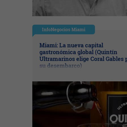
InfoNegocios Miami
Miami: La nueva capital
gastronómica global (Quintín
Ultramarinos elige Coral Gables 
su desembarco)