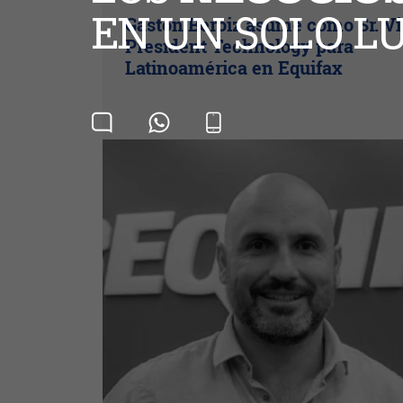
Gastón Beroiz asume como Sr. V
President Technology para
Latinoamérica en Equifax