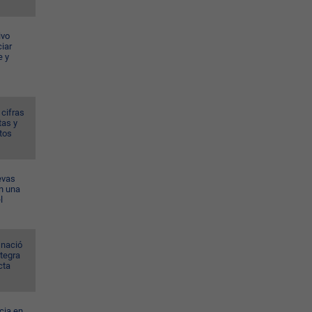
ivo
iar
e y
 cifras
tas y
tos
evas
n una
l
 nació
ntegra
cta
cia en