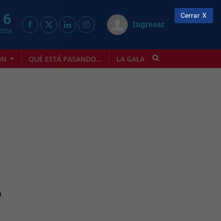
 6
Cerrar
Ingresar
2026
IN
QUÉ ESTÁ PASANDO...
LA GALA
INFOSTYLE
a