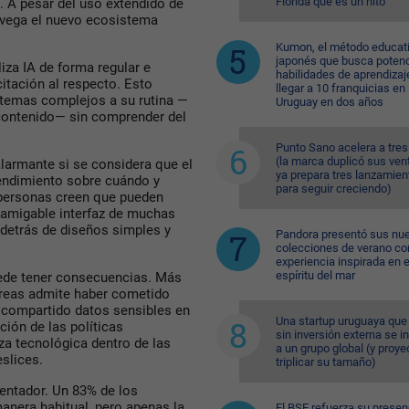
Florida que es un hito
. A pesar del uso extendido de
avega el nuevo ecosistema
Kumon, el método educat
japonés que busca potenc
liza IA de forma regular e
habilidades de aprendizaj
itación al respecto. Esto
llegar a 10 franquicias en
stemas complejos a su rutina —
Uruguay en dos años
 contenido— sin comprender del
Punto Sano acelera a tres
(la marca duplicó sus ven
larmante si se considera que el
ya prepara tres lanzamien
endimiento sobre cuándo y
para seguir creciendo)
o personas creen que pueden
a amigable interfaz de muchas
 detrás de diseños simples y
Pandora presentó sus nu
colecciones de verano co
experiencia inspirada en e
espíritu del mar
puede tener consecuencias. Más
areas admite haber cometido
a compartido datos sensibles en
Una startup uruguaya que
ión de las políticas
sin inversión externa se i
za tecnológica dentro de las
a un grupo global (y proye
eslices.
triplicar su tamaño)
entador. Un 83% de los
manera habitual, pero apenas la
El BSE refuerza su presen