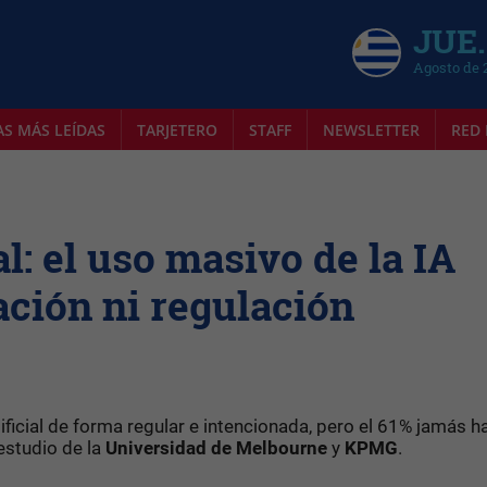
JUE.
Agosto de 
AS MÁS LEÍDAS
TARJETERO
STAFF
NEWSLETTER
RED 
l: el uso masivo de la IA
ación ni regulación
rtificial de forma regular e intencionada, pero el 61% jamás h
 estudio de la
Universidad de Melbourne
y
KPMG
.