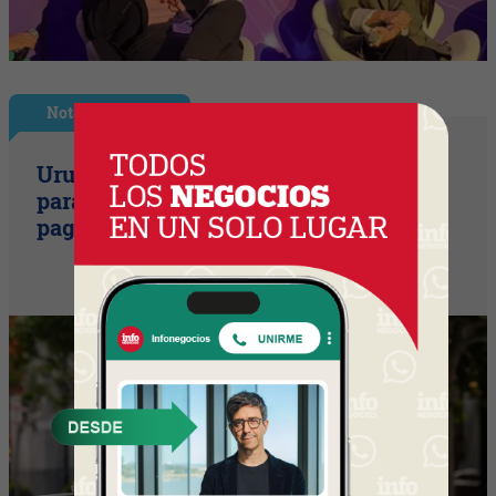
Nota Principal
Uruguay empieza a discutir las reglas
para una movilidad autónoma (¿Quién
paga si el auto sin conductor choca?)