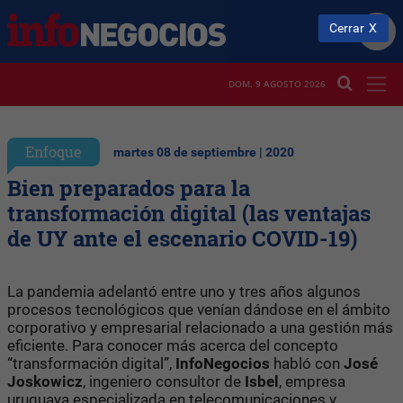
Cerrar
DOM. 9 AGOSTO 2026
Enfoque
martes 08 de septiembre | 2020
Bien preparados para la
transformación digital (las ventajas
de UY ante el escenario COVID-19)
La pandemia adelantó entre uno y tres años algunos
procesos tecnológicos que venían dándose en el ámbito
corporativo y empresarial relacionado a una gestión más
eficiente. Para conocer más acerca del concepto
“transformación digital”,
InfoNegocios
habló con
José
Joskowicz
, ingeniero consultor de
Isbel
, empresa
uruguaya especializada en telecomunicaciones y