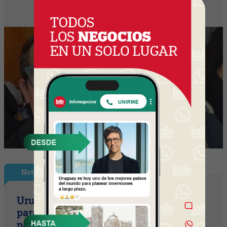
Nota Principal
Uruguay empieza a discutir las reglas
para una movilidad autónoma (¿Quién
paga si el auto sin conductor choca?)