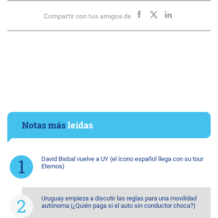
Compartir con tus amigos de
Notas más
leídas
David Bisbal vuelve a UY (el ícono español llega con su tour
Eternos)
Uruguay empieza a discutir las reglas para una movilidad
autónoma (¿Quién paga si el auto sin conductor choca?)