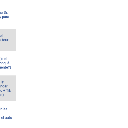
o Sr.
y para
el
u tour
): el
or qué
iente?)
I):
ándar
o + Tik
os)
r las
 el auto