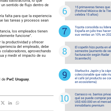
idad satisfactoria, lo que
 un sentido de flujo dentro de
15 primaveras tienes que
(Festival Música de la Tie
celebra 15 años)
ía falta para que la experiencia
ue las tareas y procesos sean
Toyota consolida su lider
stancia, los empleados tienen
España en julio tras hacer
sus ventas un 10% en 20
plemente funcione".
 la productividad y ofrecer
xperiencia del empleado, debe
El copetín hizo punta en e
os colaboradores, aprovechando
semestre (aumento de ve
facturación según Radar
ua y medir el impacto de su
Scanntech)
Starbucks Japón y la cáp
coleccionable que vale m
el café (el producto se co
l de
PwC Uruguay
.
en ecosistema)
Carrasco vs. barrios priva
qué se puede comprar po
US$ 600.000 en el merca
inmobiliario premium