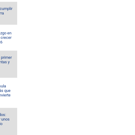
 cumplir
rra
azgo en
 crecer
26
l primer
ntas y
sula
ás que
nvierte
dos:
r unos
do