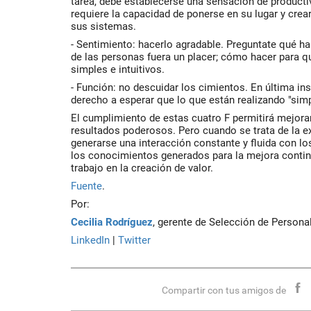
tarea, debe establecerse una sensación de productiv
requiere la capacidad de ponerse en su lugar y crear
sus sistemas.
- Sentimiento: hacerlo agradable. Preguntate qué har
de las personas fuera un placer; cómo hacer para q
simples e intuitivos.
- Función: no descuidar los cimientos. En última in
derecho a esperar que lo que están realizando "sim
El cumplimiento de estas cuatro F permitirá mejorar
resultados poderosos. Pero cuando se trata de la e
generarse una interacción constante y fluida con l
los conocimientos generados para la mejora contin
trabajo en la creación de valor.
Fuente
.
Por:
Cecilia Rodríguez
, gerente de Selección de Persona
LinkedIn
|
Twitter
Compartir con tus amigos de