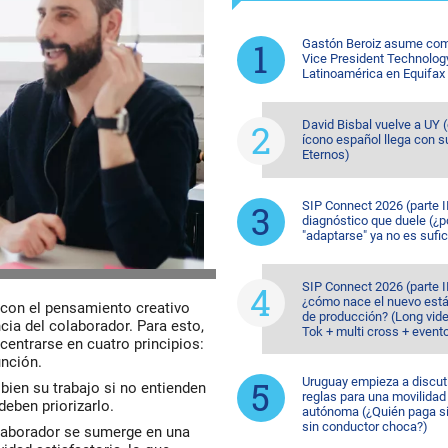
Gastón Beroiz asume com
Vice President Technolog
Latinoamérica en Equifax
David Bisbal vuelve a UY (
ícono español llega con s
Eternos)
SIP Connect 2026 (parte II
diagnóstico que duele (¿p
"adaptarse" ya no es sufic
SIP Connect 2026 (parte II
¿cómo nace el nuevo est
al con el pensamiento creativo
de producción? (Long vide
cia del colaborador. Para esto,
Tok + multi cross + event
entrarse en cuatro principios:
unción.
Uruguay empieza a discuti
bien su trabajo si no entienden
reglas para una movilidad
deben priorizarlo.
autónoma (¿Quién paga si
sin conductor choca?)
olaborador se sumerge en una