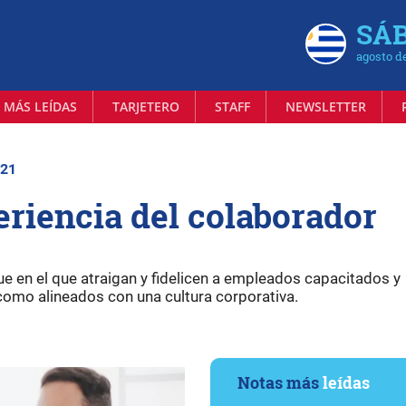
SÁB
agosto d
 MÁS LEÍDAS
TARJETERO
STAFF
NEWSLETTER
021
eriencia del colaborador
e en el que atraigan y fidelicen a empleados capacitados y
í como alineados con una cultura corporativa.
Notas más
leídas