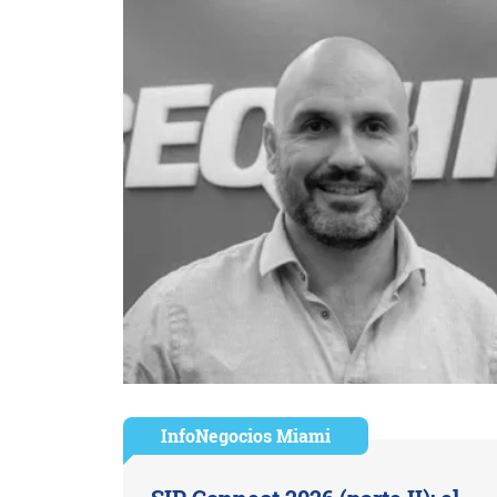
InfoNegocios Miami