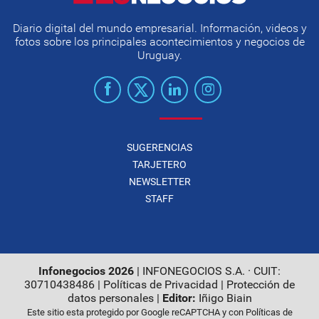
Diario digital del mundo empresarial. Información, videos y
fotos sobre los principales acontecimientos y negocios de
Uruguay.
SUGERENCIAS
TARJETERO
NEWSLETTER
STAFF
Infonegocios 2026
| INFONEGOCIOS S.A. · CUIT:
30710438486 |
Políticas de Privacidad
|
Protección de
datos personales
|
Editor:
Iñigo Biain
Este sitio esta protegido por Google reCAPTCHA y con
Políticas de