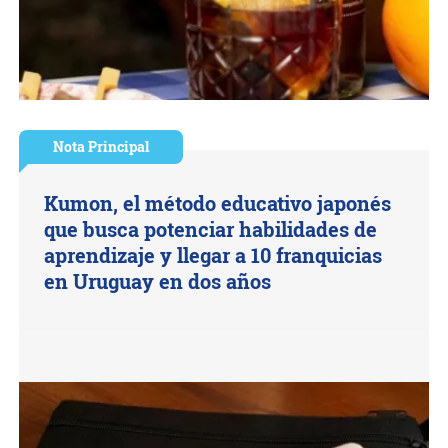
Nota Principal
Kumon, el método educativo japonés
que busca potenciar habilidades de
aprendizaje y llegar a 10 franquicias
en Uruguay en dos años