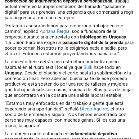
confección de indumentaria deportiva personalizada
, trabaja
actualmente en la implementación del llamado “pasaporte
digital” para sus prendas, una exigencia que comenzará a regir
para ingresar al mercado europeo.
“Estamos asesorándonos para empezar a trabajar en ese
camino”, explicó
Adriana Reigia
, socia fundadora de la
empresa durante una entrevista con
InfoNegocios Uruguay
.
“La Unión Europea exige un
pasaporte digital de la prenda
para
poder exportar. Nosotros no le exigimos nada a nadie, pero
ellos sí. Entonces estamos proyectándonos hacia eso”.
La apuesta tiene detrás una estructura productiva poco
habitual en el rubro textil local ya que
Bulk
hace todo en
Uruguay
. Desde el diseño y el corte hasta la sublimación y la
confección final. Pero además, buena parte de ese proceso
productivo está sostenido por una red de talleres y mujeres
que trabajan desde sus casas, muchas de ellas jefas de hogar
que encontraron en la costura una salida laboral estable.
“Estamos muy enfocados en dar trabajo a gente que está
esperando una oportunidad”, señaló
Diego Aguirre
, el otro
socio de la empresa y siguió: “Nos hemos encontrado con
personas muy capaces, con muchas ganas. Si les das una
mano, la agarran”.
La empresa nació enfocada en
indumentaria deportiva