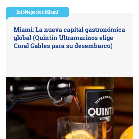
InfoNegocios Miami
Miami: La nueva capital gastronómica
global (Quintín Ultramarinos elige
Coral Gables para su desembarco)