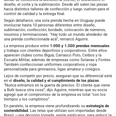
diseño, el corte y la sublimación. Desde allí salen las piezas
hacia distintos talleres de confección y luego vuelven para el
control de calidad y la entrega final.
Según detallaron, una sola prenda hecha en Uruguay puede
involucrar hasta 10 personas diferentes entre diseño,
sublimación, confección, bordado, colocación de números,
insumos y terminaciones. “Hay todo un mundo alrededor de
una prenda confeccionada acá”, remarcó Aguirre.
La empresa produce entre
1.000 y 1.500 prendas mensuales
y trabaja con clientes deportivos y corporativos. Entre ellos
aparecen clubes como Biguá, Carrasco Polo, Ceibos y la
Escuela Militar, además de empresas como Solanas y Fontes.
También confeccionan uniformes corporativos y ropa
personalizada para gimnasios, ligas amateur y colegios.
Lejos de competir por precio, aseguran que su diferencial está
en el
diseño, la calidad y el cumplimiento de los plazos
.
“Nunca entramos en la guerra de precios. El cliente que viene
a Bulk busca otra cosa”, dijo Aguirre, mientras que su socia
agregó que el compromiso de la empresa es total “con los
tiempos y los cumplimos”.
En paralelo, la empresa viene profundizando su
estrategia de
sostenibilidad
. Las telas que utilizan son importadas desde
Brasil —una decisión tomada, según explicaron, para reducir la