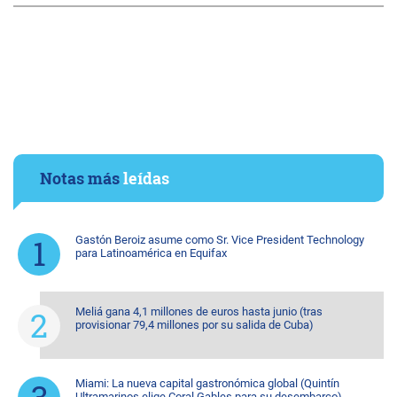
Notas más
leídas
Gastón Beroiz asume como Sr. Vice President Technology
para Latinoamérica en Equifax
Meliá gana 4,1 millones de euros hasta junio (tras
provisionar 79,4 millones por su salida de Cuba)
Miami: La nueva capital gastronómica global (Quintín
Ultramarinos elige Coral Gables para su desembarco)