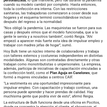
personalizada
, lo que mantiene, pero fue durante la pandemia
cuando su modelo cambió por completo. Hasta entonces,
toda la confección era interna. Con las restricciones
sanitarias, las trabajadoras comenzaron a coser desde sus
hogares y el esquema terminó consolidándose incluso
después del regreso a la normalidad.
“Nos obligó la pandemia. Las maquinistas se fueron para sus
casas y después vimos que el modelo funcionaba, que a la
gente le servía y a nosotros también”, contó Reigia. “Ahí
empezó a aparecer más fuerte esta idea de impulsar empleo y
trabajar con madres jefas de hogar”, sumó.
Hoy Bulk tiene un núcleo interno de colaboradores y trabaja
con talleres externos y costureras independientes en distintas
modalidades. Algunas son contratadas directamente y otras
trabajan como monotributistas o unipersonales. La empresa,
además, participa de iniciativas de capacitación vinculadas a
la confección textil, como el
Plan Aguja en Canelones
, que
formó a mujeres vinculadas a centros CAIF.
“La vestimenta es una oportunidad impresionante para
impulsar empleo. Con capacitación y trabajo continuo, una
persona puede aprender y hacer prendas de calidad. Hay
muchísima gente que podría vivir de esto”, afirmó Reigia.
La estructura de Bulk funciona desde una oficina en Pocitos,
donde se concentra la atención al cliente, el showroom, el