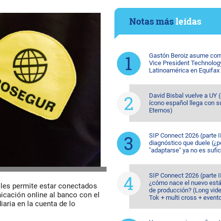
Notas más
leídas
Gastón Beroiz asume com
Vice President Technolog
Latinoamérica en Equifax
David Bisbal vuelve a UY (
ícono español llega con s
Eternos)
SIP Connect 2026 (parte II
diagnóstico que duele (¿p
"adaptarse" ya no es sufic
SIP Connect 2026 (parte II
¿cómo nace el nuevo est
 les permite estar conectados
de producción? (Long vide
nicación online al banco con el
Tok + multi cross + event
iaria en la cuenta de lo