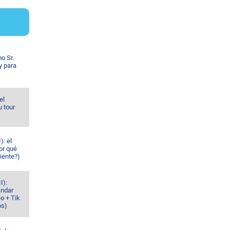
o Sr.
y para
el
u tour
): el
or qué
iente?)
I):
ándar
o + Tik
os)