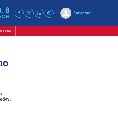
. 8
Ingresar
e 2026
RED IN
mo
s
Today
,