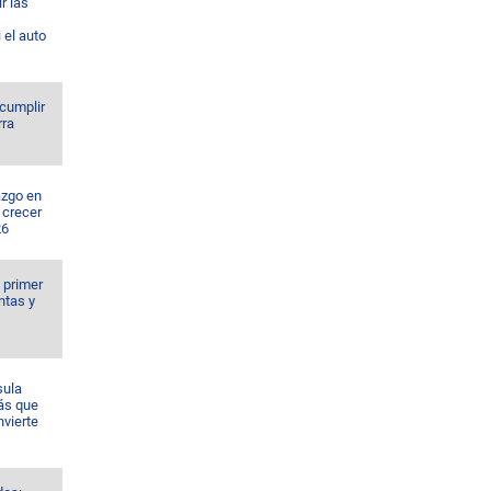
r las
 el auto
 cumplir
rra
azgo en
 crecer
26
l primer
ntas y
sula
ás que
nvierte