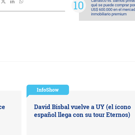
Carrasco vs. barrios priva
qué se puede comprar po
US$ 600.000 en el merca
inmobiliario premium
InfoShow
ce
David Bisbal vuelve a UY (el ícono
español llega con su tour Eternos)