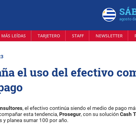
SÁB
agosto d
 MÁS LEÍDAS
TARJETERO
STAFF
NEWSLETTER
23
a el uso del efectivo co
 pago
nsultores
, el efectivo continúa siendo el medio de pago má
acompañar esta tendencia,
Prosegur
, con su solución
Cash 
ís y planea sumar 100 por año.