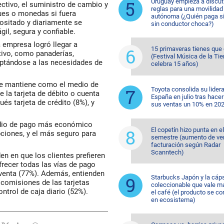
Uruguay empieza a discuti
ectivo, el suministro de cambio y
reglas para una movilidad
ues o monedas si fuera
autónoma (¿Quién paga si
positado y diariamente se
sin conductor choca?)
gil, segura y confiable.
 empresa logró llegar a
15 primaveras tienes que
ivo, como panaderías,
(Festival Música de la Tie
daptándose a las necesidades de
celebra 15 años)
se mantiene como el medio de
Toyota consolida su lider
 la tarjeta de débito o cuenta
España en julio tras hacer
és tarjeta de crédito (8%), y
sus ventas un 10% en 20
medio de pago más económico
El copetín hizo punta en e
pciones, y el más seguro para
semestre (aumento de ve
facturación según Radar
Scanntech)
n en que los clientes prefieren
ofrecer todas las vías de pago
 venta (77%). Además, entienden
Starbucks Japón y la cáp
y comisiones de las tarjetas
coleccionable que vale m
ntrol de caja diario (52%).
el café (el producto se co
en ecosistema)