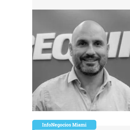
InfoNegocios Miami