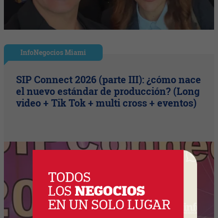
InfoNegocios Miami
SIP Connect 2026 (parte III): ¿cómo nace
el nuevo estándar de producción? (Long
video + Tik Tok + multi cross + eventos)