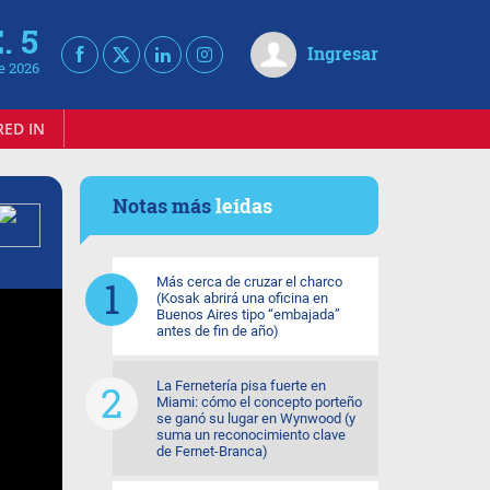
. 5
Ingresar
e 2026
RED IN
Notas más
leídas
Más cerca de cruzar el charco
(Kosak abrirá una oficina en
Buenos Aires tipo “embajada”
antes de fin de año)
La Fernetería pisa fuerte en
Miami: cómo el concepto porteño
se ganó su lugar en Wynwood (y
suma un reconocimiento clave
de Fernet-Branca)