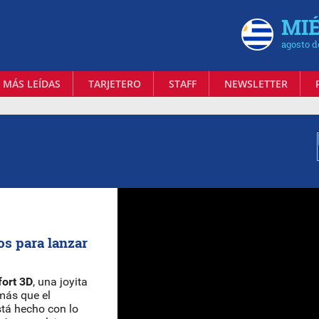
MIÉ
agosto d
 MÁS LEÍDAS
TARJETERO
STAFF
NEWSLETTER
os para lanzar
ort 3D
, una joyita
 más que el
stá hecho con lo