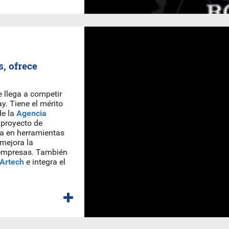
, ofrece
 llega a competir
y. Tiene el mérito
de la
Agencia
 proyecto de
za en herramientas
 mejora la
s empresas. También
Artech
e integra el