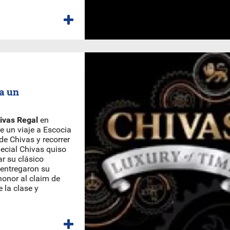
 a un
ivas Regal
en
e un viaje a Escocia
de Chivas y recorrer
ecial Chivas quiso
ar su clásico
entregaron su
honor al claim de
 la clase y