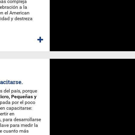
 más compleja
ebración a la
 en el American
vidad y destreza
acitarse.
 del país, porque
Micro, Pequeñas y
upada por el poco
 en capacitarse:
rtir en
, para desarrollarse
lave para medir la
que cuanto más