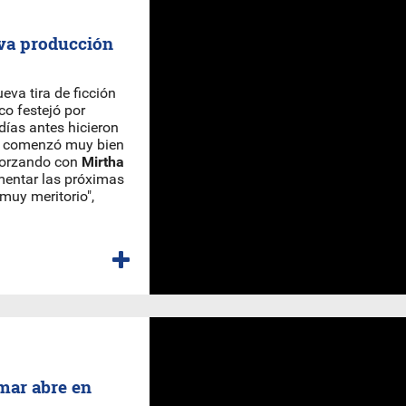
eva producción
ueva tira de ficción
co festejó por
días antes hicieron
ue comenzó muy bien
orzando con
Mirtha
mentar las próximas
muy meritorio",
amar abre en