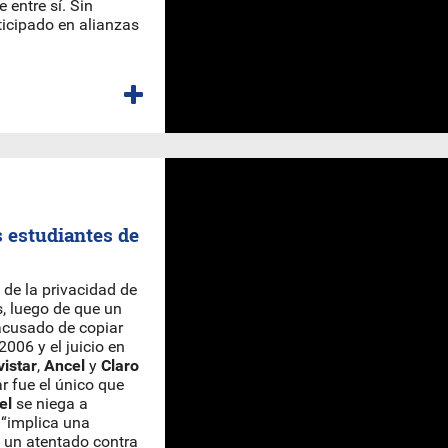
 entre sí. Sin
icipado en alianzas
 estudiantes de
 de la privacidad de
s, luego de que un
acusado de copiar
006 y el juicio en
istar
,
Ancel
y
Claro
r fue el único que
el
se niega a
e “implica una
y un atentado contra