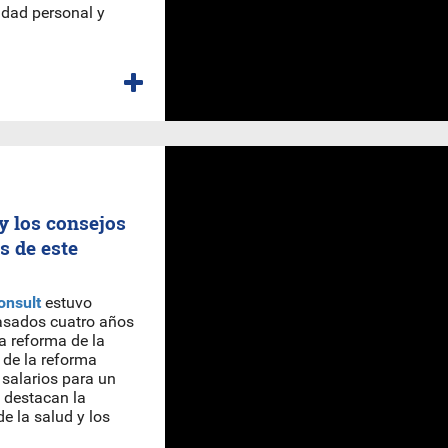
cidad personal y
 y los consejos
s de este
onsult
estuvo
pasados cuatro años
a reforma de la
 de la reforma
 salarios para un
s destacan la
e la salud y los