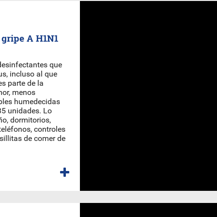
a gripe A H1N1
 desinfectantes que
s, incluso al que
es parte de la
mor, menos
ables humedecidas
35 unidades. Lo
ño, dormitorios,
teléfonos, controles
illitas de comer de