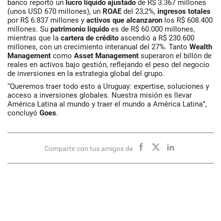
banco reportó un
lucro líquido ajustado
de R$ 3.367 millones
(unos USD 670 millones), un
ROAE
del 23,2%
,
ingresos totales
por R$ 6.837 millones y
activos que alcanzaron
los R$ 608.400
millones. Su
patrimonio líquido
es de R$ 60.000 millones,
mientras que la
cartera de crédito
ascendió a R$ 230.600
millones, con un crecimiento interanual del 27%. Tanto
Wealth
Management
como
Asset Management
superaron el billón de
reales en activos bajo gestión, reflejando el peso del negocio
de inversiones en la estrategia global del grupo.
“Queremos traer todo esto a Uruguay: expertise, soluciones y
acceso a inversiones globales. Nuestra misión es llevar
América Latina al mundo y traer el mundo a América Latina”,
concluyó
Goes
.
Compartir con tus amigos de