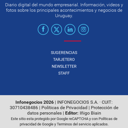
Diario digital del mundo empresarial. Información, videos y
fotos sobre los principales acontecimientos y negocios de
Uruguay.
SUGERENCIAS
TARJETERO
NEWSLETTER
STAFF
Infonegocios 2026
| INFONEGOCIOS S.A. · CUIT:
30710438486 |
Políticas de Privacidad
|
Protección de
datos personales
|
Editor:
Iñigo Biain
Este sitio esta protegido por Google reCAPTCHA y con
Políticas de
privacidad de Google
y
Terminos del servicio
aplicados.