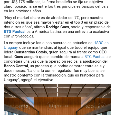
por
US$ 175 millones
, la firma brasileña se fija un objetivo
claro:
posicionarse entre los tres principales bancos del país
en los próximos años
.
“Hoy el market share es de alrededor del 7%, pero nuestra
intención es que sea mayor y estar en el top 3 en un plazo de
dos o tres años”, afirmó
Rodrigo Goes
, socio y responsable de
BTG Pactual
para América Latina, en una entrevista exclusiva
con
InfoNegocios
.
La compra incluye las cinco sucursales actuales de
HSBC en
Uruguay
, que se mantendrán, al igual que todo el equipo que
lidera
Constantino Gotsis
, quien seguirá al frente como CEO
local.
Goes
aseguró que el cambio de marca a
BTG Pactual
se
concretará una vez que la operación reciba la
aprobación del
Banco Central
, un proceso que podría demorar entre seis y
doce meses. “La charla con el regulador fue muy buena, se
mostró contento con la transacción, que es histórica para
Uruguay”, agregó el ejecutivo.