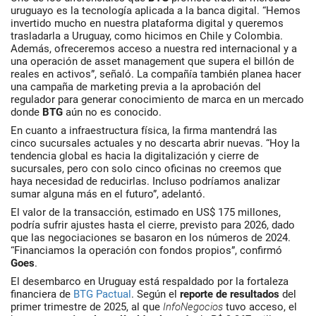
uruguayo es la
tecnología aplicada a la banca digital
. “Hemos
invertido mucho en nuestra plataforma digital y queremos
trasladarla a Uruguay, como hicimos en Chile y Colombia.
Además, ofreceremos acceso a nuestra red internacional y a
una operación de asset management que supera el billón de
reales en activos”, señaló. La compañía también planea hacer
una campaña de marketing previa a la aprobación del
regulador para generar conocimiento de marca en un mercado
donde
BTG
aún no es conocido.
En cuanto a infraestructura física, la firma mantendrá las
cinco sucursales actuales y no descarta abrir nuevas. “Hoy la
tendencia global es hacia la digitalización y cierre de
sucursales, pero con solo cinco oficinas no creemos que
haya necesidad de reducirlas. Incluso podríamos analizar
sumar alguna más en el futuro”, adelantó.
El valor de la transacción, estimado en
US$ 175 millones
,
podría sufrir ajustes hasta el cierre, previsto para 2026, dado
que las negociaciones se basaron en los números de 2024.
“Financiamos la operación con fondos propios”, confirmó
Goes
.
El desembarco en Uruguay está respaldado por la fortaleza
financiera de
BTG Pactual
. Según el
reporte de resultados
del
primer trimestre de 2025, al que
InfoNegocios
tuvo acceso, el