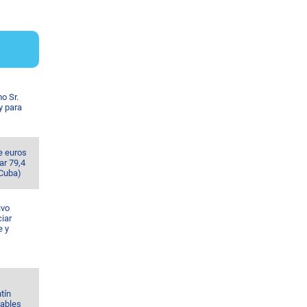
o Sr.
y para
e euros
ar 79,4
 Cuba)
ivo
iar
e y
tín
Gables