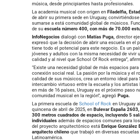
música, desde principiantes hasta profesionales.
La academia musical con origen en
Filadelfia, Est
de abrir su primera sede en Uruguay, convirtiéndos
sumarse a está comunidad global de músicos. Funda
de su
escuela número 400, con más de 70.000 estu
InfoNegocios
dialogó con
Matías Puga
,
director eje
expresó que la decisión de abrir una escuela en el p
tiene todo el potencial para este negocio. Es un p
jóvenes y adultos con la misma necesidad de vivir 
calidad y al nivel que School Of Rock entrega”, afir
“Existe una necesidad global de más espacios para el
conexión social real. La pasión por la música y el r
calidad de sus músicos, crea un entorno ideal par
intercambio virtuoso entre la escuela y los artista
en más de 16 países, Uruguay es el próximo paso na
comunidad musical en la región”, agregó
Puga.
La primera escuela de
School of Rock
en Uruguay ab
quincena de abril de 2025, en
Bulevar España 2603,
300 metros cuadrados de espacio
, incluyendo 5 sa
individuales
además de espacios comunes para los 
del proyecto arquitectónico está
Enrique González 
arquitecto chileno
que trabajó en diversas escuelas
Latinoamérica.