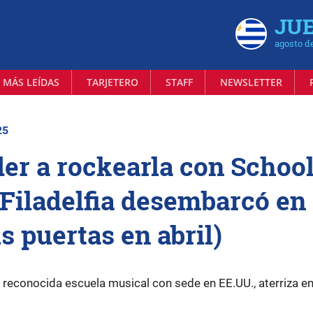
JUE
agosto d
 MÁS LEÍDAS
TARJETERO
STAFF
NEWSLETTER
25
er a rockearla con School
 Filadelfia desembarcó en
s puertas en abril)
 reconocida escuela musical con sede en EE.UU., aterriza e