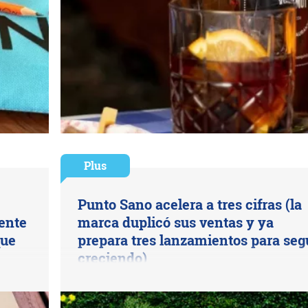
Plus
Punto Sano acelera a tres cifras (la
uente
marca duplicó sus ventas y ya
que
prepara tres lanzamientos para seg
creciendo)