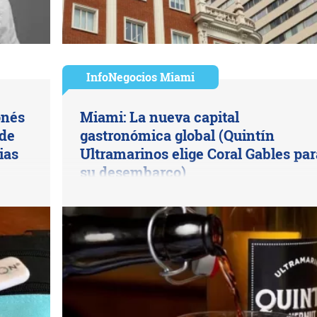
InfoNegocios Miami
onés
Miami: La nueva capital
 de
gastronómica global (Quintín
ias
Ultramarinos elige Coral Gables par
su desembarco)