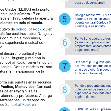
para su desembarco)
ados Unidos (EE.UU.)
está punto
e
en el país número 17
en
Colegio Monserrat: 339 a
da en 1998, celebra la apertura
historia, 63% de los votos
diantes en todo el mundo.
puente cultural Córdoba (A
Florida que es un hito
cutivo de
School of Rock
, quién
aís fue casi inevitable. “Uruguay
aís con muchísimos niños,
Punto Sano acelera a tres
una experiencia musical de
(la marca duplicó sus ven
prepara tres lanzamientos
mó.
seguir creciendo)
 desarrollo cultural y la
ock en Uruguay, junto con la
a School of Rock, fomentando un
Una startup uruguaya que
sin inversión externa se i
s locales. Con un modelo exitoso
un grupo global (y proyect
tural en la expansión de la
triplicar su tamaño)
rirá sus puertas en la segunda
Pandora presentó sus nu
 Pocitos, Montevideo.
Con casi
colecciones de verano co
las de ensayo y 9 salas
experiencia inspirada en e
alumnos y profesores. A cargo
espíritu del mar
Barrenechea,
un reconocido
 de
School of Rock
en
El BSE refuerza su presen