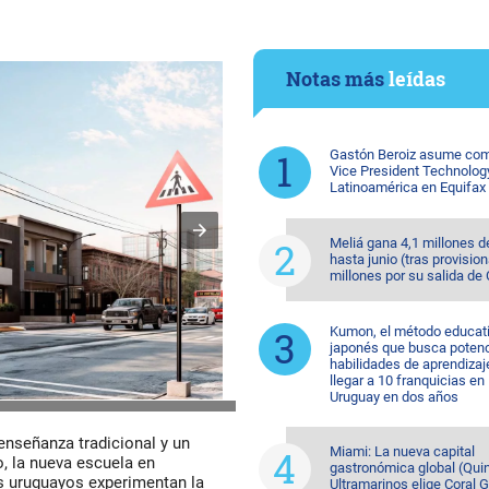
Notas más
leídas
Gastón Beroiz asume com
Vice President Technolog
Latinoamérica en Equifax
Meliá gana 4,1 millones d
hasta junio (tras provision
millones por su salida de
Kumon, el método educat
japonés que busca potenc
habilidades de aprendizaj
llegar a 10 franquicias en
Uruguay en dos años
enseñanza tradicional y un
Miami: La nueva capital
o, la nueva escuela en
gastronómica global (Quin
 uruguayos experimentan la
Ultramarinos elige Coral 