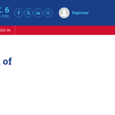
. 6
Ingresar
e 2026
RED IN
 of
n