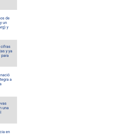
ños de
 y un
rg) y
 cifras
tas y ya
 para
 nació
ntegra a
a
evas
n una
l
cia en