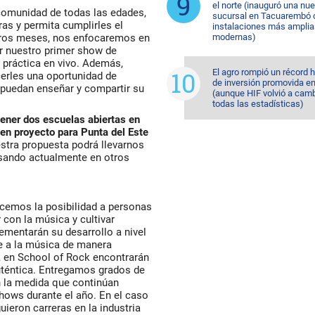
el norte (inauguró una nu
comunidad de todas las edades,
sucursal en Tacuarembó 
as y permita cumplirles el
instalaciones más amplia
meros meses, nos enfocaremos en
modernas)
r nuestro primer show de
 práctica en vivo. Además,
El agro rompió un récord h
erles una oportunidad de
de inversión promovida e
 puedan enseñar y compartir su
(aunque HIF volvió a camb
todas las estadísticas)
ener dos escuelas abiertas en
 en proyecto para Punta del Este
estra propuesta podrá llevarnos
asando actualmente en otros
cemos la posibilidad a personas
 con la música y cultivar
ementarán su desarrollo a nivel
e a la música de manera
, en School of Rock encontrarán
auténtica. Entregamos grados de
 la medida que continúan
shows durante el año. En el caso
ieron carreras en la industria