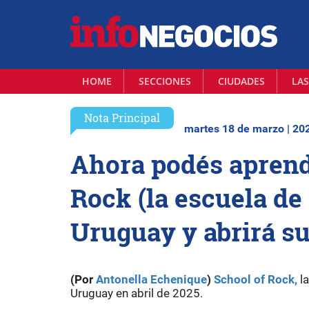
HOME
SECCIONES
CIUDADES
LAS
Nota Principal
martes 18 de marzo | 20
Ahora podés aprend
Rock (la escuela de
Uruguay y abrirá su
(Por
Antonella Echenique
)
School of Rock,
la
Uruguay en abril de 2025.