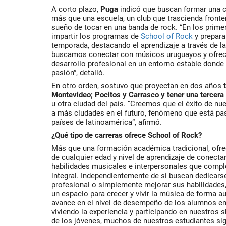
A corto plazo,
Puga
indicó que buscan formar una 
más que una escuela, un club que trascienda fronter
sueño de tocar en una banda de rock. “En los pri
impartir los programas de
School of Rock
y prepara
temporada, destacando el aprendizaje a través de la
buscamos conectar con músicos uruguayos y ofrec
desarrollo profesional en un entorno estable donde
pasión”, detalló.
En otro orden, sostuvo que proyectan en dos años
t
Montevideo; Pocitos y Carrasco y tener una tercera
u otra ciudad del país. “Creemos que el éxito de nu
a más ciudades en el futuro, fenómeno que está p
países de latinoamérica”, afirmó.
¿Qué tipo de carreras ofrece School of Rock?
Más que una formación académica tradicional, ofre
de cualquier edad y nivel de aprendizaje de conectar
habilidades musicales e interpersonales que compl
integral. Independientemente de si buscan dedicars
profesional o simplemente mejorar sus habilidades
un espacio para crecer y vivir la música de forma 
avance en el nivel de desempeño de los alumnos en
viviendo la experiencia y participando en nuestros 
de los jóvenes, muchos de nuestros estudiantes sigu