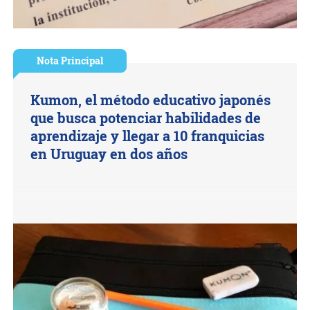
Nota Principal
Kumon, el método educativo japonés
que busca potenciar habilidades de
aprendizaje y llegar a 10 franquicias
en Uruguay en dos años