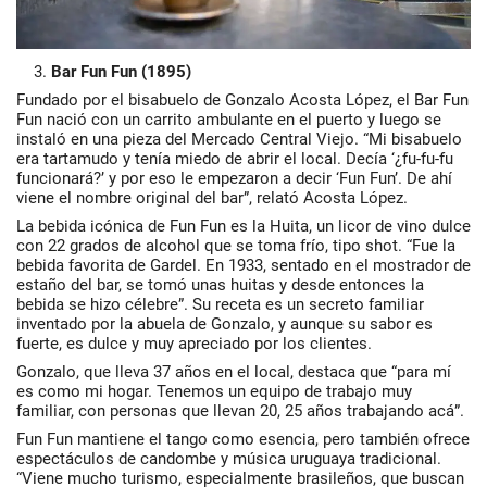
Bar Fun Fun (1895)
Fundado por el bisabuelo de Gonzalo Acosta López, el
Bar Fun
Fun
nació con un carrito ambulante en el puerto y luego se
instaló en una pieza del Mercado Central Viejo. “Mi bisabuelo
era tartamudo y tenía miedo de abrir el local. Decía ‘¿fu-fu-fu
funcionará?’ y por eso le empezaron a decir ‘Fun Fun’. De ahí
viene el nombre original del bar”, relató Acosta López.
La bebida icónica de Fun Fun es la
Huita
, un licor de vino dulce
con 22 grados de alcohol que se toma frío, tipo shot. “Fue la
bebida favorita de Gardel. En 1933, sentado en el mostrador de
estaño del bar, se tomó unas huitas y desde entonces la
bebida se hizo célebre”. Su receta es un secreto familiar
inventado por la abuela de Gonzalo, y aunque su sabor es
fuerte, es dulce y muy apreciado por los clientes.
Gonzalo, que lleva 37 años en el local, destaca que “para mí
es como mi hogar. Tenemos un equipo de trabajo muy
familiar, con personas que llevan 20, 25 años trabajando acá”.
Fun Fun mantiene el tango como esencia, pero también ofrece
espectáculos de candombe y música uruguaya tradicional.
“Viene mucho turismo, especialmente brasileños, que buscan