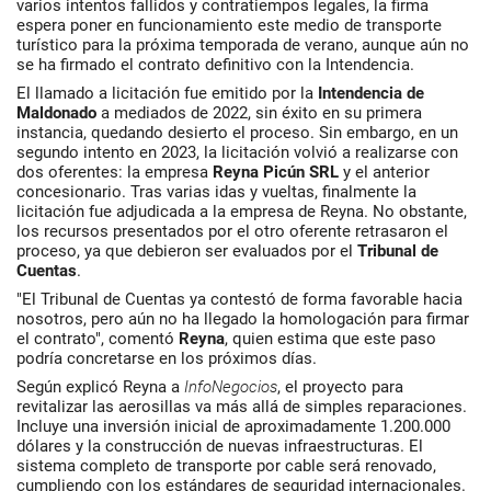
varios intentos fallidos y contratiempos legales, la firma
espera poner en funcionamiento este medio de transporte
turístico para la próxima temporada de verano, aunque aún no
se ha firmado el contrato definitivo con la Intendencia.
El llamado a licitación fue emitido por la
Intendencia de
Maldonado
a mediados de 2022, sin éxito en su primera
instancia, quedando desierto el proceso. Sin embargo, en un
segundo intento en 2023, la licitación volvió a realizarse con
dos oferentes: la empresa
Reyna Picún SRL
y el anterior
concesionario. Tras varias idas y vueltas, finalmente la
licitación fue adjudicada a la empresa de Reyna. No obstante,
los recursos presentados por el otro oferente retrasaron el
proceso, ya que debieron ser evaluados por el
Tribunal de
Cuentas
.
"El Tribunal de Cuentas ya contestó de forma favorable hacia
nosotros, pero aún no ha llegado la homologación para firmar
el contrato", comentó
Reyna
, quien estima que este paso
podría concretarse en los próximos días.
Según explicó Reyna a
InfoNegocios
, el proyecto para
revitalizar las aerosillas va más allá de simples reparaciones.
Incluye una inversión inicial de aproximadamente 1.200.000
dólares y la construcción de nuevas infraestructuras. El
sistema completo de transporte por cable será renovado,
cumpliendo con los estándares de seguridad internacionales.