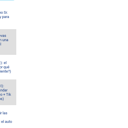
o Sr.
y para
evas
n una
l
): el
or qué
iente?)
I):
ándar
o + Tik
os)
r las
 el auto