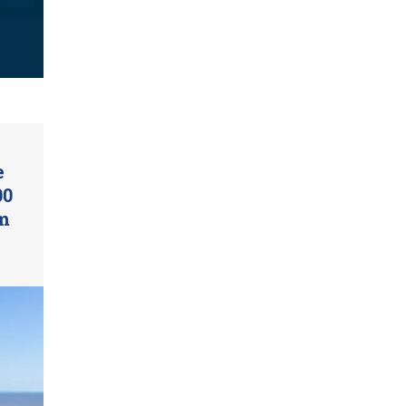
e
00
um