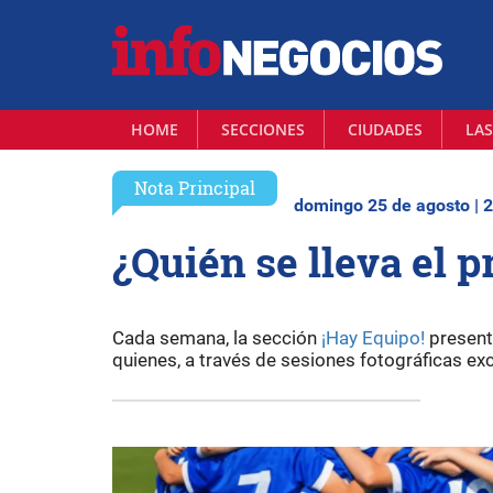
HOME
SECCIONES
CIUDADES
LAS
Nota Principal
domingo 25 de agosto | 
¿Quién se lleva el 
Cada semana, la sección
¡Hay Equipo!
presenta
quienes, a través de sesiones fotográficas exc