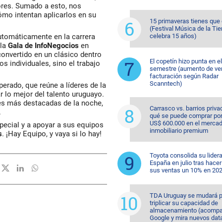
bores. Sumado a esto, nos
ómo intentan aplicarlos en su
15 primaveras tienes que
(Festival Música de la Tie
utomáticamente en la carrera
celebra 15 años)
 la
Gala de InfoNegocios
en
onvertido en un clásico dentro
El copetín hizo punta en e
s individuales, sino el trabajo
semestre (aumento de ve
facturación según Radar
Scanntech)
erado, que reúne a líderes de la
r lo mejor del talento uruguayo.
es más destacadas de la noche,
Carrasco vs. barrios priva
.
qué se puede comprar po
US$ 600.000 en el merca
pecial y a apoyar a sus equipos
inmobiliario premium
s
. ¡Hay Equipo, y vaya si lo hay!
Toyota consolida su lider
España en julio tras hacer
sus ventas un 10% en 20
TDA Uruguay se mudará p
triplicar su capacidad de
almacenamiento (acompa
Google y mira nuevos dat