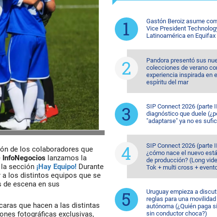
Gastón Beroiz asume com
Vice President Technolog
Latinoamérica en Equifax
Pandora presentó sus nu
colecciones de verano co
experiencia inspirada en e
espíritu del mar
SIP Connect 2026 (parte II
diagnóstico que duele (¿p
"adaptarse" ya no es sufic
SIP Connect 2026 (parte II
ión de los colaboradores que
¿cómo nace el nuevo est
e
InfoNegocios
lanzamos la
de producción? (Long vide
 la sección
¡Hay Equipo!
Durante
Tok + multi cross + event
 a los distintos equipos que se
s de escena en sus
Uruguay empieza a discuti
reglas para una movilidad
caras que hacen a las distintas
autónoma (¿Quién paga si
ones fotográficas exclusivas,
sin conductor choca?)