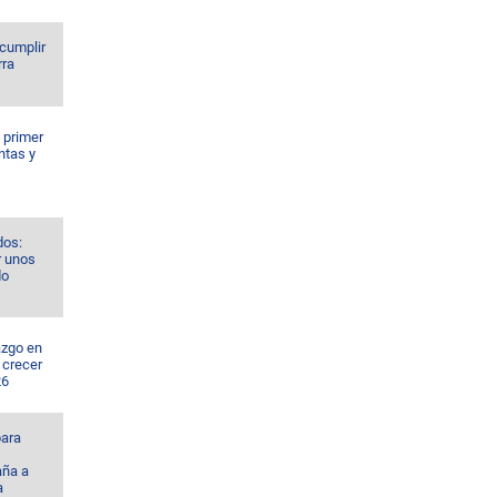
 cumplir
rra
l primer
ntas y
dos:
r unos
do
azgo en
 crecer
26
ara
ña a
a