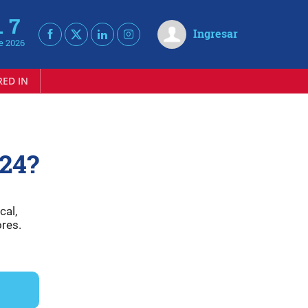
. 7
Ingresar
e 2026
RED IN
024?
cal,
ores.