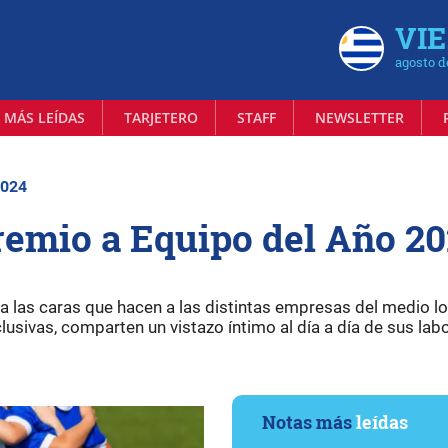
VIE
agosto d
 MÁS LEÍDAS
TARJETERO
STAFF
NEWSLETTER
2024
premio a Equipo del Año 2
 las caras que hacen a las distintas empresas del medio lo
lusivas, comparten un vistazo íntimo al día a día de sus lab
Notas más
leídas