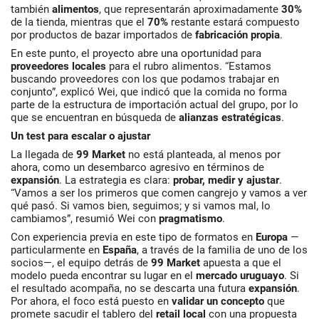
también
alimentos
, que representarán aproximadamente
30%
de la tienda, mientras que el
70%
restante estará compuesto
por productos de bazar importados de
fabricación propia
.
En este punto, el proyecto abre una oportunidad para
proveedores locales
para el rubro alimentos. “Estamos
buscando proveedores con los que podamos trabajar en
conjunto”, explicó Wei, que indicó que la comida no forma
parte de la estructura de importación actual del grupo, por lo
que se encuentran en búsqueda de
alianzas estratégicas
.
Un test para escalar o ajustar
La llegada de
99 Market
no está planteada, al menos por
ahora, como un desembarco agresivo en términos de
expansión
. La estrategia es clara:
probar, medir y ajustar
.
“Vamos a ser los primeros que comen cangrejo y vamos a ver
qué pasó. Si vamos bien, seguimos; y si vamos mal, lo
cambiamos”, resumió Wei con
pragmatismo
.
Con experiencia previa en este tipo de formatos en
Europa
—
particularmente en
España
, a través de la familia de uno de los
socios—, el equipo detrás de
99 Market
apuesta a que el
modelo pueda encontrar su lugar en el
mercado uruguayo
. Si
el resultado acompaña, no se descarta una futura
expansión
.
Por ahora, el foco está puesto en
validar un concepto
que
promete sacudir el tablero del
retail local
con una propuesta