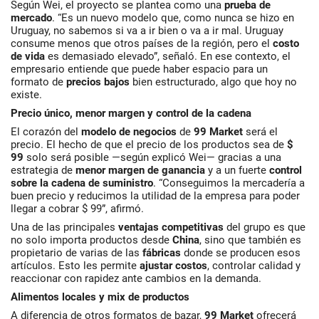
Según Wei, el proyecto se plantea como una
prueba de
mercado
. “Es un nuevo modelo que, como nunca se hizo en
Uruguay, no sabemos si va a ir bien o va a ir mal. Uruguay
consume menos que otros países de la región, pero el
costo
de vida
es demasiado elevado”, señaló. En ese contexto, el
empresario entiende que puede haber espacio para un
formato de
precios bajos
bien estructurado, algo que hoy no
existe.
Precio único, menor margen y control de la cadena
El corazón del
modelo de negocios
de
99 Market
será el
precio. El hecho de que el precio de los productos sea de
$
99
solo será posible —según explicó Wei— gracias a una
estrategia de
menor margen de ganancia
y a un fuerte
control
sobre la cadena de suministro
. “Conseguimos la mercadería a
buen precio y reducimos la utilidad de la empresa para poder
llegar a cobrar $ 99”, afirmó.
Una de las principales
ventajas competitivas
del grupo es que
no solo importa productos desde
China
, sino que también es
propietario de varias de las
fábricas
donde se producen esos
artículos. Esto les permite
ajustar costos
, controlar calidad y
reaccionar con rapidez ante cambios en la demanda.
Alimentos locales y mix de productos
A diferencia de otros formatos de bazar,
99 Market
ofrecerá