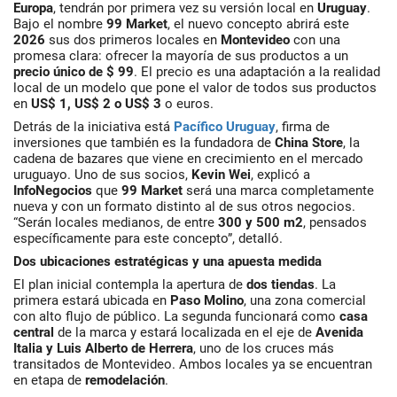
Europa
, tendrán por primera vez su versión local en
Uruguay
.
Bajo el nombre
99 Market
, el nuevo concepto abrirá este
2026
sus dos primeros locales en
Montevideo
con una
promesa clara: ofrecer la mayoría de sus productos a un
precio único de $ 99
. El precio es una adaptación a la realidad
local de un modelo que pone el valor de todos sus productos
en
US$ 1, US$ 2 o US$ 3
o euros.
Detrás de la iniciativa está
Pacífico Uruguay
, firma de
inversiones que también es la fundadora de
China Store
, la
cadena de bazares que viene en crecimiento en el mercado
uruguayo. Uno de sus socios,
Kevin Wei
, explicó a
InfoNegocios
que
99 Market
será una marca completamente
nueva y con un formato distinto al de sus otros negocios.
“Serán locales medianos, de entre
300 y 500 m2
, pensados
específicamente para este concepto”, detalló.
Dos ubicaciones estratégicas y una apuesta medida
El plan inicial contempla la apertura de
dos tiendas
. La
primera estará ubicada en
Paso Molino
, una zona comercial
con alto flujo de público. La segunda funcionará como
casa
central
de la marca y estará localizada en el eje de
Avenida
Italia y Luis Alberto de Herrera
, uno de los cruces más
transitados de Montevideo. Ambos locales ya se encuentran
en etapa de
remodelación
.