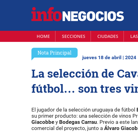
HOME
SECCIONES
CIUDADES
LAS
Nota Principal
jueves 18 de abril | 2024
La selección de Cava
fútbol… son tres v
El jugador de la selección uruguaya de fútbol
su primer producto: una selección de vinos P
Giacobbe
y
Bodegas Carrau
. Previo a este l
comercial del proyecto, junto a
Álvaro Giaco