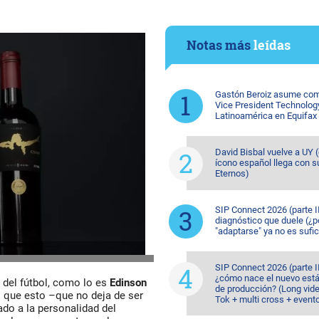
Notas más
leídas
Gastón Beroiz asume com
Vice President Technolog
Latinoamérica en Equifax
David Bisbal vuelve a UY (
ícono español llega con s
Eternos)
SIP Connect 2026 (parte II
diagnóstico que duele (¿p
"adaptarse" ya no es sufic
SIP Connect 2026 (parte II
¿cómo nace el nuevo est
 del fútbol, como lo es
Edinson
de producción? (Long vide
o que esto –que no deja de ser
Tok + multi cross + event
ado a la personalidad del