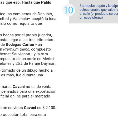
 más que eso. Hasta que
Pablo
Starbucks Japón y la cáp
coleccionable que vale m
tido las camisetas de Danubio,
el café (el producto se co
en ecosistema)
nited y Valencia– aceptó la idea
ñaló como requisito que
 hecha por el propio jugador,
sta llegar a las tres etiquetas
n de
Bodegas Carrau
–un
un
Premium Blend
, compuesto
bernet Sauvignon– y la otra
mpuesto de un corte de Merlot
nelones y 25% de Paraje Daymán.
e tomado de un dibujo hecho a
es más, fue durante una
a marca
Cavani
no es de venta
, pensados para una exportación
ficial online para el mercado
cción de vinos
Cavani
es $ 2.100.
producción total para esta