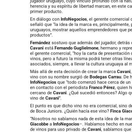
jugador uruguayo, cuyo vínculo profundo con la natu
herencia y su espíritu de libertad marcan, en este 
primer producto.
En diálogo con
InfoNegocios
, el gerente comercial 
señaló que “la idea de la marca es, principalmente, 
uruguayos, mostrar aquellos emprendedores que per
productos”.
Fernández
sostuvo que además del jugador, detrás 
Cavani
está
Fernando Guglielmone
, hermano y repr
el gerente comercial, “hoy la carta de presentación 
vinos, pero a futuro la misma podrá tener otras lín
asociados, siempre, a llevar la cultura uruguaya al 
Más allá de esta decisión de crear la marca
Cavani
vino con su nombre surgió de
Bodegas Carrau
. De 
InfoNegocios
que “todo comenzó hace cerca de un 
en contacto con el periodista
Franco Pérez
, quien h
cercano de
Cavani
. ¿Qué sucedió entonces? Algo q
vino de
Cavani
”.
El punto es que dicho vino no era comercial, sino d
de Boca Juniors. ¿Quién hacía ese vino?
Finca Giac
“Nosotros no sabíamos nada de esta idea de la ma
Giacobbe
a
InfoNegocios
–. Habíamos hecho en nues
de vinos para uso privado de
Cavani
, sabíamos que 