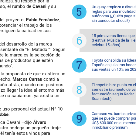
raleza, su respeto por la
caso, el rumbo de
Cavani
y su
Uruguay empieza a discuti
reglas para una movilidad
autónoma (¿Quién paga si
del proyecto,
Pablo Fernández
,
sin conductor choca?)
potenciar el trabajo de los
siguen la calidad en sus
15 primaveras tienes que
(Festival Música de la Tie
del desarrollo de la marca
celebra 15 años)
esentante de “El Matador”. Según
de la marca es la selección de
eas de productos que estén
Toyota consolida su lider
España en julio tras hacer
mundo”.
sus ventas un 10% en 20
, la propuesta de que existiera un
hecho,
Marcos Carrau
contó a
año atrás, cuando nos pusimos
El copetín hizo punta en e
semestre (aumento de ve
izo llegar la idea al entorno más
facturación según Radar
ue no sabíamos: ya existía un
Scanntech)
e uso personal del actual Nº 10
Carrasco vs. barrios priva
obbe
.
qué se puede comprar po
rca
Cavani
–dijo
Álvaro
US$ 600.000 en el merca
tra bodega un pequeño tiraje
inmobiliario premium
él tenía estos vinos para