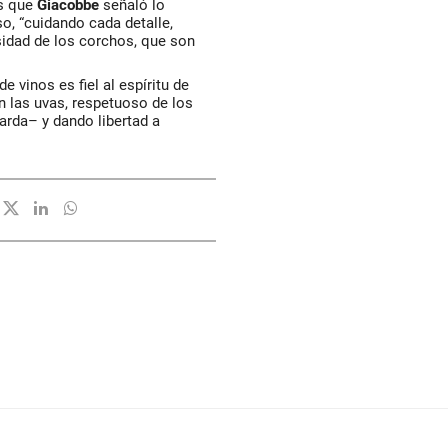
as que
Giacobbe
señaló lo
o, “cuidando cada detalle,
sidad de los corchos, que son
e vinos es fiel al espíritu de
 las uvas, respetuoso de los
arda– y dando libertad a