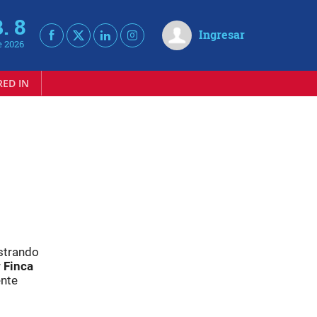
. 8
Ingresar
e 2026
RED IN
ostrando
r
Finca
ente