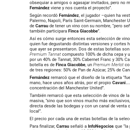
obsequiar a amigos o agasajar invitados, pero no
Fernández
viene y nos cuenta el proyecto”.
Según recordó
Fernández
,
el jugador –quien ha ves
Palermo, Napoli, París Saint-Germain, Manchester U
de
Carrau
de tener un vino con su nombre, “pero se
también participara
Finca Giacobbe
”.
Así es cómo surge entonces esta selección de vinos
quien fue degustando distintas versiones y cortes ha
que ayer se presentaron. Dos de estas botellas so
Premium Tannat
compuesto 100% de dicha cepa y 
por un 40% de Tannat, 30% Cabernet Franc y 30% Ca
botella es de
Finca Giacobbe
, un
Premium Merlot
co
de tres regiones: 50% de Pan de Azúcar, 25% de Ca
Fernández
remarcó que el diseño de la etiqueta “fu
mano, hace unos años atrás, por el propio
Cavani
… 
concentración del Manchester United”.
También remarcó que esta selección de vinos de l
masiva, “sino que son vinos mucho más exclusivos
directa desde las bodegas y con un canal de venta o
local”.
El precio por cada una de estas botellas de la sele
Para finalizar,
Carrau
señaló a
InfoNegocios
que “la 