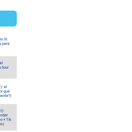
o Sr.
y para
el
u tour
): el
or qué
iente?)
I):
ándar
o + Tik
os)