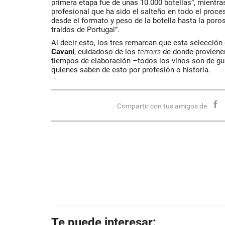
primera etapa fue de unas 10.000 botellas”, mientr
profesional que ha sido el salteño en todo el proces
desde el formato y peso de la botella hasta la poro
traídos de Portugal”.
Al decir esto, los tres remarcan que esta selección d
Cavani
, cuidadoso de los
terroirs
de donde provienen
tiempos de elaboración –todos los vinos son de gu
quienes saben de esto por profesión o historia.
Compartir con tus amigos de
Te puede interesar: