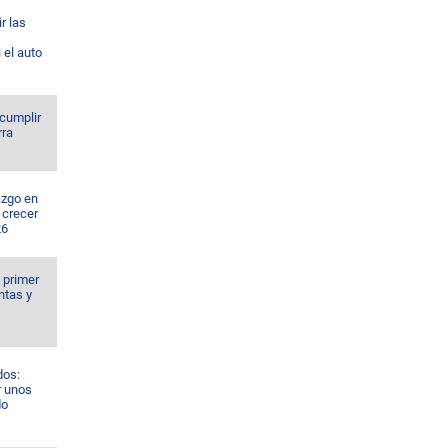
r las
 el auto
 cumplir
rra
azgo en
 crecer
26
l primer
ntas y
dos:
r unos
do