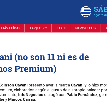
SÁB
agosto d
 MÁS LEÍDAS
TARJETERO
STAFF
NEWSLETTER
ni (no son 11 ni es de
inos Premium)
Edinson Cavani
presentó ayer la marca
Cavani
y lo hizo m
remium, elaborados según el gusto de su propio paladar po
anzamiento,
InfoNegocios
dialogó con
Pablo Fernández
, ger
bbe
y
Marcos Carrau
.