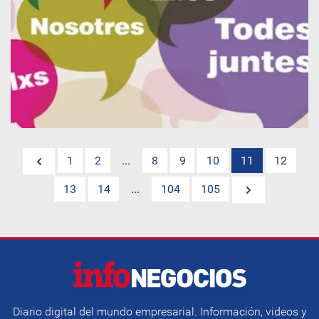
1
2
...
8
9
10
11
12
13
14
...
104
105
Diario digital del mundo empresarial. Información, videos y