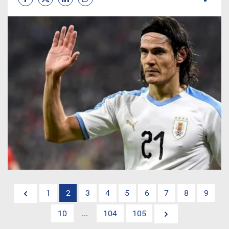
1
2
3
4
5
6
7
8
9
10
...
104
105