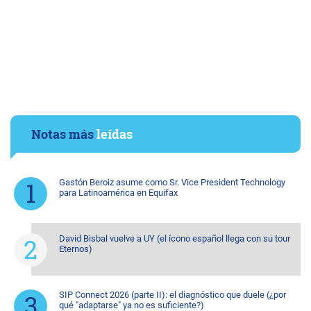
Notas más
leídas
Gastón Beroiz asume como Sr. Vice President Technology
para Latinoamérica en Equifax
David Bisbal vuelve a UY (el ícono español llega con su tour
Eternos)
SIP Connect 2026 (parte II): el diagnóstico que duele (¿por
qué "adaptarse" ya no es suficiente?)