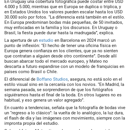
En Uruguay una cobertura fotográfica puede costar entre
USD
4.000 y 5.000
, mientras que en Europa se duplica o triplica, y
en Estados Unidos los valores pueden escalar hasta los
USD
30.000 solo por fotos
. “La diferencia está también en el estilo.
En Europa predominan bodas más pequeñas, de 50 invitados,
muy enfocadas en la familia y los discursos. En Uruguay o
Brasil, la fiesta puede durar hasta la madrugada”, explica.
La apertura de un
estudio
en Barcelona
en 2024 marcó un
punto de inflexión: “El hecho de tener una oficina física en
Europa genera confianza en los clientes, que ya no sienten
que contratan a alguien desde otro continente”. Desde allí
buscan abarcar todo el mercado europeo, y Mateo no
descarta a futuro expandirse con un
modelo de franquicias
en
países como Brasil o Chile.
El diferencial de
Boffano Studios
, asegura, no está solo en el
estilo visual sino en la
cercanía con los novios
. “En Madrid, la
semana pasada, se sorprendieron de que los fotógrafos
siguiéramos hasta el final de la boda. En otros lugares no es
habitual, y eso genera un valor agregado”.
En cuanto a tendencias, señala que la fotografía de bodas vive
un “regreso a lo clásico”: la vuelta de lo analógico, la luz dura,
el flash de día y las imágenes con movimiento, siempre con la
impronta propia del estudio.