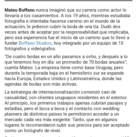
Mateo Boffano
nunca imaginó que su carrera como actor lo
llevaría a los casamientos. A los 19 años, mientras estudiaba
fotografía e intentaba hacerse camino en el mundo de la
actuación, le pidieron cubrir la boda de una tía. Dudó dos
veces antes de aceptar por la responsabilidad que implicaba,
pero esa experiencia fue el inicio de un camino que lo llevó a
fundar
Boffano Studios
, hoy integrado por un equipo de 15
fotógrafos y videógrafos.
“De cuatro bodas en un año pasamos a ocho, y después a lo
que tenemos hoy en día: un promedio de 70 bodas anuales”,
cuenta Mateo. La empresa tiene como base Uruguay, pero
durante la temporada baja en el hemisferio sur se expande
hacia Europa, Estados Unidos y Latinoamérica, donde las
agendas de bodas son más activas.
La estrategia de internacionalización comenzó casi de
casualidad, con clientes uruguayos residentes en el exterior.
Al principio, los primeros trabajos apenas cubrían pasajes y
estadías, pero el boca a boca y el contacto con wedding
planners de distintos países le permitieron acceder a un
mercado cada vez más exigente. Tanto, que en algunos
lugares le recomendaron
subir sus precios para ser aceptado
como un fotógrafo de nivel
.