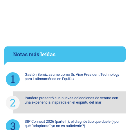
Notas más
leídas
Gastón Beroiz asume como Sr. Vice President Technology
para Latinoamérica en Equifax
Pandora presentó sus nuevas colecciones de verano con
una experiencia inspirada en el espíritu del mar
SIP Connect 2026 (parte II): el diagnóstico que duele (¿por
qué "adaptarse" ya no es suficiente?)