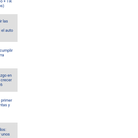
o + Tik
os)
r las
 el auto
 cumplir
rra
azgo en
 crecer
26
l primer
ntas y
dos:
r unos