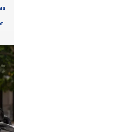
as
or