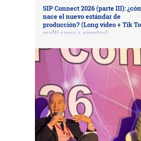
SIP Connect 2026 (parte III): ¿có
nace el nuevo estándar de
producción? (Long video + Tik To
multi cross + eventos)