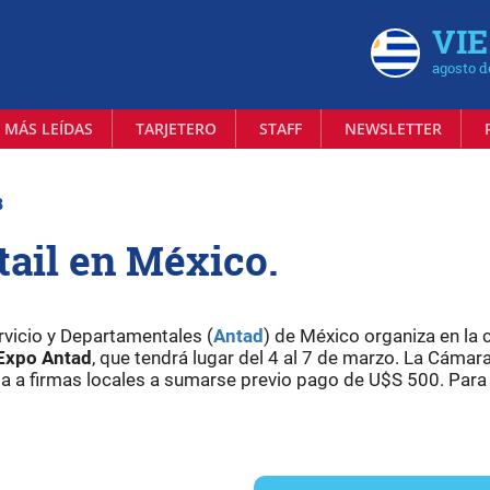
VIE
agosto d
 MÁS LEÍDAS
TARJETERO
STAFF
NEWSLETTER
8
etail en México.
vicio y Departamentales (
Antad
) de México organiza en la 
Expo
Antad
, que tendrá lugar del 4 al 7 de marzo. La Cámar
ta a firmas locales a sumarse previo pago de U$S 500. Par