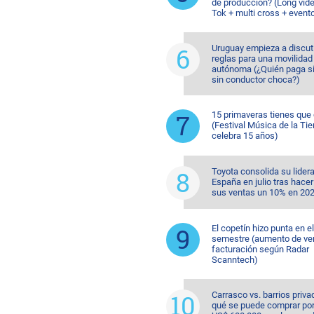
de producción? (Long vide
Tok + multi cross + event
Uruguay empieza a discuti
reglas para una movilidad
autónoma (¿Quién paga si
sin conductor choca?)
15 primaveras tienes que
(Festival Música de la Tie
celebra 15 años)
Toyota consolida su lider
España en julio tras hacer
sus ventas un 10% en 20
El copetín hizo punta en e
semestre (aumento de ve
facturación según Radar
Scanntech)
Carrasco vs. barrios priva
qué se puede comprar po