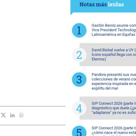
Notas más
leídas
Gastón Beroiz asume com
Vice President Technolog
Latinoamérica en Equifax
David Bisbal vuelve a UY (
ícono español llega con s
Eternos)
Pandora presentó sus nu
colecciones de verano co
experiencia inspirada en e
espíritu del mar
SIP Connect 2026 (parte II
diagnóstico que duele (¿p
"adaptarse" ya no es sufic
SIP Connect 2026 (parte II
¿cómo nace el nuevo est