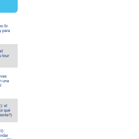
o Sr.
y para
el
u tour
evas
n una
l
): el
or qué
iente?)
I):
ándar