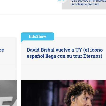
US$ 600.000 en el merca
inmobiliario premium
InfoShow
ce
David Bisbal vuelve a UY (el ícono
español llega con su tour Eternos)