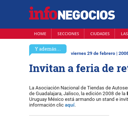
HOME
SECCIONES
CIUDADES
LAS
Y además…
viernes 29 de febrero | 200
Invitan a feria de r
La Asociación Nacional de Tiendas de Autoser
de Guadalajara, Jalisco, la edición 2008 de la
Uruguay México está armando un stand e invi
información clic
aquí
.