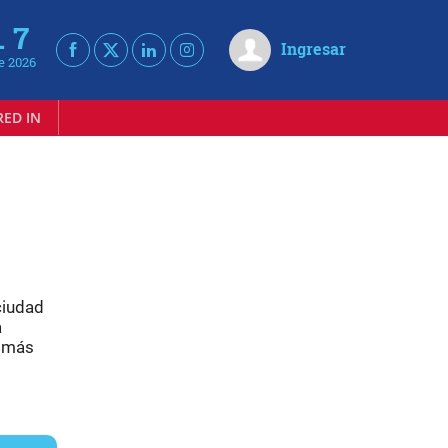
. 7
Ingresar
e 2026
RED IN
ciudad
a
a más