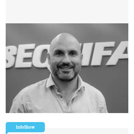
InfoShow