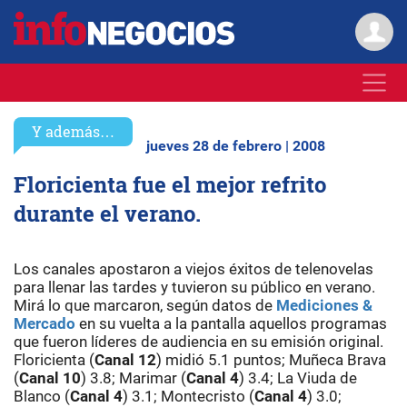
Y además…
jueves 28 de febrero | 2008
Floricienta fue el mejor refrito
durante el verano.
Los canales apostaron a viejos éxitos de telenovelas
para llenar las tardes y tuvieron su público en verano.
Mirá lo que marcaron, según datos de
Mediciones &
Mercado
en su vuelta a la pantalla aquellos programas
que fueron líderes de audiencia en su emisión original.
Floricienta (
Canal
12
) midió 5.1 puntos; Muñeca Brava
(
Canal
10
) 3.8; Marimar (
Canal
4
) 3.4; La Viuda de
Blanco (
Canal
4
) 3.1; Montecristo (
Canal
4
) 3.0;