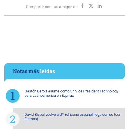
Compartir con tus amigos de
Notas más
leídas
Gastón Beroiz asume como Sr. Vice President Technology
para Latinoamérica en Equifax
David Bisbal vuelve a UY (el ícono español llega con su tour
Eternos)