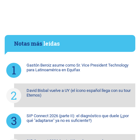
Notas más
leídas
Gastón Beroiz asume como Sr. Vice President Technology
para Latinoamérica en Equifax
David Bisbal vuelve a UY (el ícono español llega con su tour
Eternos)
SIP Connect 2026 (parte II): el diagnóstico que duele (¿por
qué "adaptarse" ya no es suficiente?)