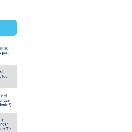
o Sr.
y para
el
u tour
): el
or qué
iente?)
I):
ándar
o + Tik