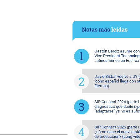
Notas más
leídas
Gastón Beroiz asume com
Vice President Technolog
Latinoamérica en Equifax
David Bisbal vuelve a UY (
ícono español llega con s
Eternos)
SIP Connect 2026 (parte II
diagnóstico que duele (¿p
"adaptarse" ya no es sufic
SIP Connect 2026 (parte II
¿cómo nace el nuevo est
de producción? (Long vide