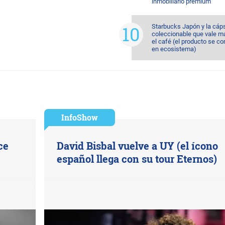
inmobiliario premium
Starbucks Japón y la cáp
coleccionable que vale m
el café (el producto se co
en ecosistema)
InfoShow
ce
David Bisbal vuelve a UY (el ícono
español llega con su tour Eternos)