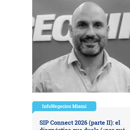
InfoNegocios Miami
SIP Connect 2026 (parte II): el