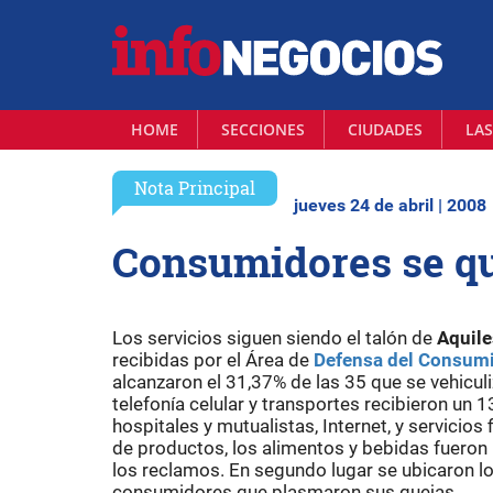
HOME
SECCIONES
CIUDADES
LAS
Nota Principal
jueves 24 de abril | 2008
Consumidores se qu
Los servicios siguen siendo el talón de
Aquile
recibidas por el Área de
Defensa del Consum
alcanzaron el 31,37% de las 35 que se vehicul
telefonía celular y transportes recibieron un
hospitales y mutualistas, Internet, y servicios
de productos, los alimentos y bebidas fueron
los reclamos. En segundo lugar se ubicaron l
consumidores que plasmaron sus quejas.