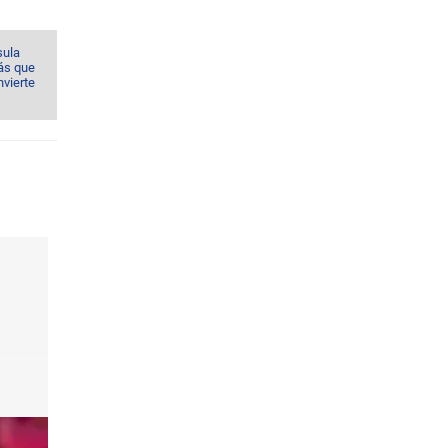
sula
ás que
nvierte