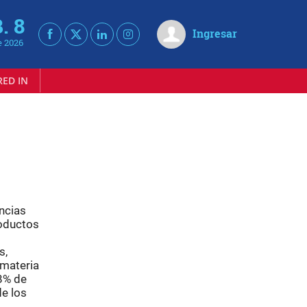
. 8
Ingresar
e 2026
RED IN
ncias
roductos
s,
 materia
08% de
e los