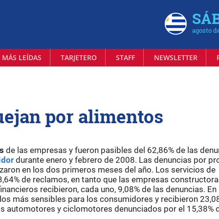
SÁB
agosto d
 MÁS LEÍDAS
TARJETERO
STAFF
NEWSLETTER
ejan por alimentos
s
de las empresas y fueron pasibles del 62,86% de las denu
idor
durante enero y febrero de 2008. Las denuncias por p
izaron en los dos primeros meses del año. Los servicios de
 13,64% de reclamos, en tanto que las empresas constructora
 financieros recibieron, cada uno, 9,08% de las denuncias. En
 los más sensibles para los consumidores y recibieron 23,
os automotores y ciclomotores denunciados por el 15,38% d