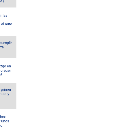
os)
r las
 el auto
 cumplir
rra
azgo en
 crecer
26
l primer
ntas y
dos:
r unos
do