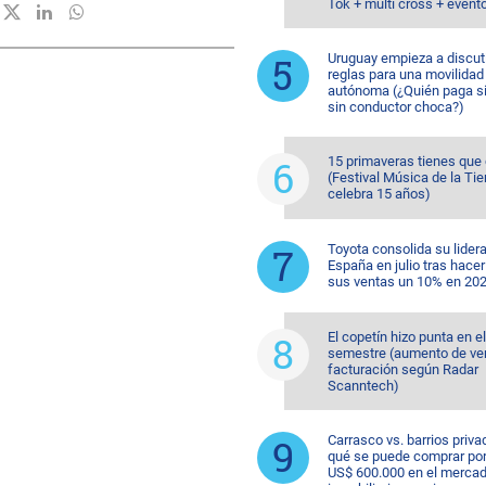
Tok + multi cross + event
Uruguay empieza a discuti
reglas para una movilidad
autónoma (¿Quién paga si
sin conductor choca?)
15 primaveras tienes que
(Festival Música de la Tie
celebra 15 años)
Toyota consolida su lider
España en julio tras hacer
sus ventas un 10% en 20
El copetín hizo punta en e
semestre (aumento de ve
facturación según Radar
Scanntech)
Carrasco vs. barrios priva
qué se puede comprar po
US$ 600.000 en el merca