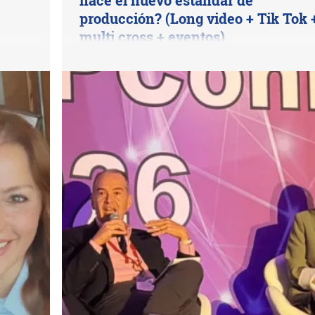
nace el nuevo estándar de
producción? (Long video + Tik Tok 
multi cross + eventos)