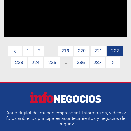
1
2
...
219
220
221
222
223
224
225
...
236
237
Diario digital del mundo empresarial. Información, videos y
fotos sobre los principales acontecimientos y negocios de
Uruguay.