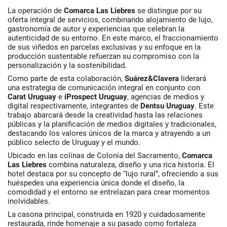
La operación de
Comarca Las Liebres
se distingue por su
oferta integral de servicios, combinando alojamiento de lujo,
gastronomía de autor y experiencias que celebran la
autenticidad de su entorno. En este marco, el fraccionamiento
de sus viñedos en parcelas exclusivas y su enfoque en la
producción sustentable refuerzan su compromiso con la
personalización y la sostenibilidad.
Como parte de esta colaboración,
S
uárez&Clavera
liderará
una estrategia de comunicación integral en conjunto con
Carat Uruguay
e
iProspect Uruguay
, agencias de medios y
digital respectivamente, integrantes de
Dentsu Uruguay
. Este
trabajo abarcará desde la creatividad hasta las relaciones
públicas y la planificación de medios digitales y tradicionales,
destacando los valores únicos de la marca y atrayendo a un
público selecto de Uruguay y el mundo.
Ubicado en las colinas de Colonia del Sacramento,
Comarca
Las Liebres
combina naturaleza, diseño y una rica historia. El
hotel destaca por su concepto de “lujo rural”, ofreciendo a sus
huéspedes una experiencia única donde el diseño, la
comodidad y el entorno se entrelazan para crear momentos
inolvidables.
La casona principal, construida en 1920 y cuidadosamente
restaurada, rinde homenaje a su pasado como fortaleza