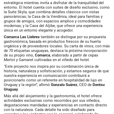
estratégica mientras invita a disfrutar de la tranquilidad del
entorno. El hotel cuenta con suites de diseño exclusivo, como
la Suite Skyla, que combina detalles clásicos con vistas
panorámicas; la Casa de la Vendimia, ideal para familias y
grupos de amigos, con espacios amplios y comodidades
modernas; y la Casa del Aljibe, que ofrece una experiencia
única en un entorno elegante y acogedor.
Comarca Las Liebres
también se distingue por su propuesta
gastronómica, basada en productos frescos de su huerta
orgánica y de proveedores locales. Su carta de vinos, con más
de 70 etiquetas uruguayas, destaca la próxima incorporación
de su propio vino,
Comarca
, elaborado a partir de cepas
Merlot y Gamaret cultivadas en el viñedo del hotel.
“Este proyecto nos inspira por su combinación única de
historia, naturaleza y sofisticación, y estamos seguros de que
nuestra experiencia en comunicación contribuirá a
posicionarlo como un referente en hospitalidad de lujo en
Uruguay y la región”, afirmó
Gonzalo Suárez
, CEO de
Dentsu
Uruguay
.
Más allá del alojamiento y la gastronomía, el hotel ofrece
actividades exclusivas como recorridos por sus viñedos,
degustaciones maridadas y experiencias en contacto directo
con la naturaleza. Cada detalle ha sido diseñado para