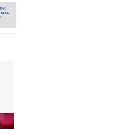
dos:
r unos
do