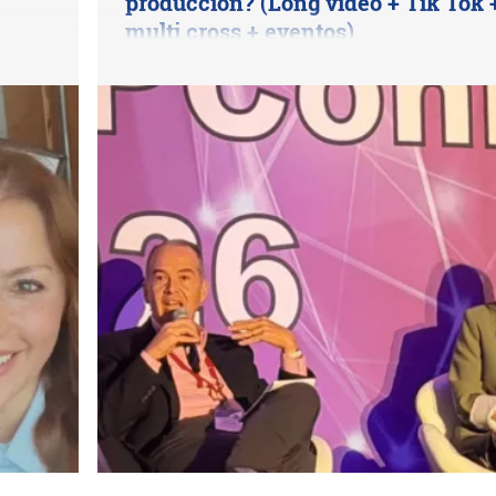
producción? (Long video + Tik Tok 
multi cross + eventos)