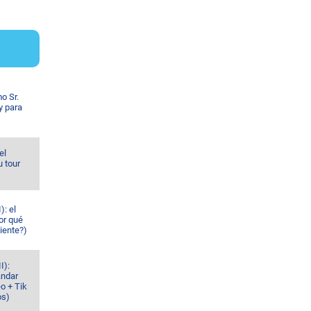
o Sr.
y para
el
u tour
): el
or qué
iente?)
I):
ándar
o + Tik
os)