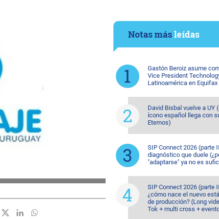
Notas más
leídas
Gastón Beroiz asume com
Vice President Technolog
Latinoamérica en Equifax
David Bisbal vuelve a UY (
ícono español llega con s
Eternos)
SIP Connect 2026 (parte II
diagnóstico que duele (¿p
"adaptarse" ya no es sufic
SIP Connect 2026 (parte II
¿cómo nace el nuevo est
de producción? (Long vide
Tok + multi cross + event