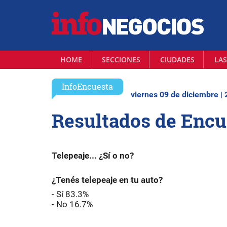
HOME
SECCIONES
CIUDADES
LAS
InfoEncuesta
viernes 09 de diciembre |
Resultados de Encu
Telepeaje... ¿Sí o no?
¿Tenés telepeaje en tu auto?
- Sí 83.3%
- No 16.7%