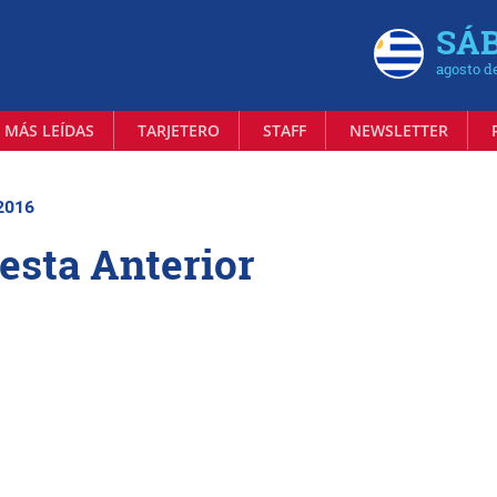
SÁB
agosto d
 MÁS LEÍDAS
TARJETERO
STAFF
NEWSLETTER
 2016
esta Anterior