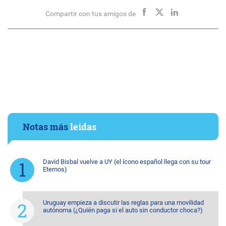
Compartir con tus amigos de
Notas más
leídas
David Bisbal vuelve a UY (el ícono español llega con su tour
Eternos)
Uruguay empieza a discutir las reglas para una movilidad
autónoma (¿Quién paga si el auto sin conductor choca?)